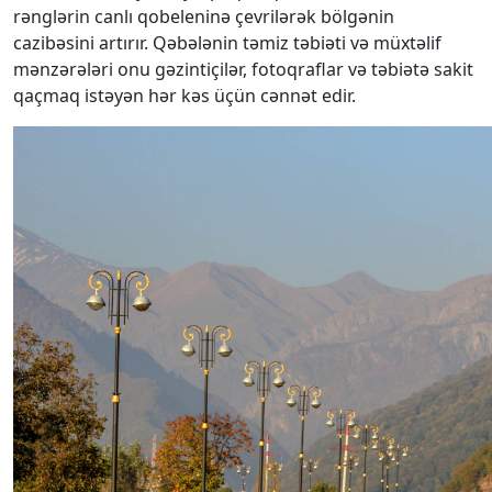
rənglərin canlı qobeleninə çevrilərək bölgənin
cazibəsini artırır. Qəbələnin təmiz təbiəti və müxtəlif
mənzərələri onu gəzintiçilər, fotoqraflar və təbiətə sakit
qaçmaq istəyən hər kəs üçün cənnət edir.