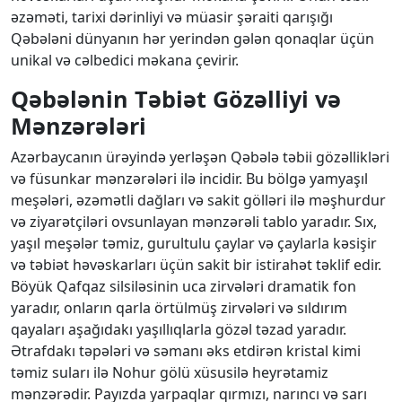
əzəməti, tarixi dərinliyi və müasir şəraiti qarışığı
Qəbələni dünyanın hər yerindən gələn qonaqlar üçün
unikal və cəlbedici məkana çevirir.
Qəbələnin Təbiət Gözəlliyi və
Mənzərələri
Azərbaycanın ürəyində yerləşən Qəbələ təbii gözəllikləri
və füsunkar mənzərələri ilə incidir. Bu bölgə yamyaşıl
meşələri, əzəmətli dağları və sakit gölləri ilə məşhurdur
və ziyarətçiləri ovsunlayan mənzərəli tablo yaradır. Sıx,
yaşıl meşələr təmiz, gurultulu çaylar və çaylarla kəsişir
və təbiət həvəskarları üçün sakit bir istirahət təklif edir.
Böyük Qafqaz silsiləsinin uca zirvələri dramatik fon
yaradır, onların qarla örtülmüş zirvələri və sıldırım
qayaları aşağıdakı yaşıllıqlarla gözəl təzad yaradır.
Ətrafdakı təpələri və səmanı əks etdirən kristal kimi
təmiz suları ilə Nohur gölü xüsusilə heyrətamiz
mənzərədir. Payızda yarpaqlar qırmızı, narıncı və sarı