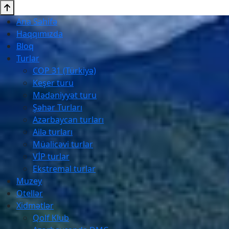
Ana Səhifə
Haqqımızda
Bloq
Turlar
COP 31 (Türkiyə)
Keşer turu
Mədəniyyət turu
Şəhər Turları
Azərbaycan turları
Ailə turları
Müalicəvi turlar
VİP turlar
Ekstremal turlar
Muzey
Otellər
Xidmətlər
Qolf Klub