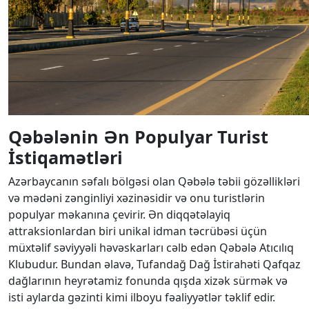
Qəbələnin Ən Populyar Turist
İstiqamətləri
Azərbaycanın səfalı bölgəsi olan Qəbələ təbii gözəllikləri
və mədəni zənginliyi xəzinəsidir və onu turistlərin
populyar məkanına çevirir. Ən diqqətəlayiq
attraksionlardan biri unikal idman təcrübəsi üçün
müxtəlif səviyyəli həvəskarları cəlb edən Qəbələ Atıcılıq
Klubudur. Bundan əlavə, Tufandağ Dağ İstirahəti Qafqaz
dağlarının heyrətamiz fonunda qışda xizək sürmək və
isti aylarda gəzinti kimi ilboyu fəaliyyətlər təklif edir.