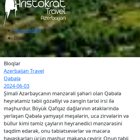
Əsas səhifə
Bloqlar
Qəbələ
Bloqlar
Azerbaijan Travel
Qəbələ
2024-06-03
Şimali Azərbaycanın mənzərəli şəhəri olan Qəbələ
heyrətamiz təbii gözəlliyi və zəngin tarixi irsi ilə
məşhurdur. Böyük Qafqaz dağlarının ətəklərində
yerləşən Qəbələ yamyaşıl meşələrin, uca zirvələrin və
büllur kimi təmiz çayların heyranedici mənzərəsini
təqdim edərək, onu təbiətsevərlər və macəra
həvəskarları üçün məşhur məkana çevirir. Onun təbii