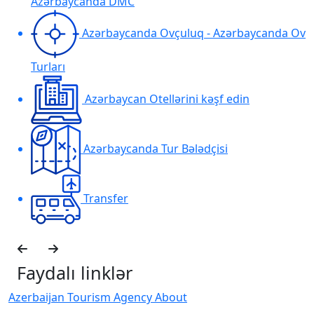
Azərbaycanda DMC
Azərbaycanda Ovçuluq - Azərbaycanda Ov
Turları
Azərbaycan Otellərini kəşf edin
Azərbaycanda Tur Bələdçisi
Transfer
Faydalı linklər
Azerbaijan Tourism Agency About
H