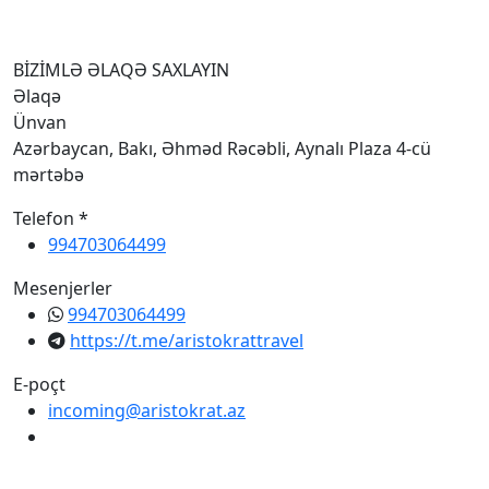
I
BİZİMLƏ ƏLAQƏ SAXLAYIN
Əlaqə
Ünvan
Azərbaycan, Bakı, Əhməd Rəcəbli, Aynalı Plaza 4-cü
mərtəbə
Telefon *
994703064499
Mesenjerler
994703064499
https://t.me/aristokrattravel
E-poçt
incoming@aristokrat.az