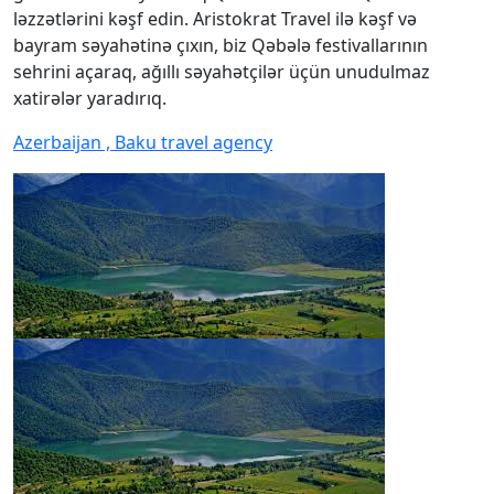
ləzzətlərini kəşf edin. Aristokrat Travel ilə kəşf və
bayram səyahətinə çıxın, biz Qəbələ festivallarının
sehrini açaraq, ağıllı səyahətçilər üçün unudulmaz
xatirələr yaradırıq.
Azerbaijan , Baku travel agency