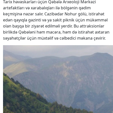
Tarix həvəskarları üçün Qəbələ Arxeoloji Mərkəzi
artefaktları və xarabalıqları ilə bölgənin qədim
keçmişinə nəzər salır. Cazibədar Nohur gölü, istirahət
edən qayıqla gəzinti və ya sakit piknik üçün mükəmməl
olan başqa bir ziyarət edilməli yerdir. Bu attraksionlar
birlikdə Qəbələni həm macəra, həm də istirahət axtaran
səyahətçilər üçün müxtəlif və cəlbedici məkana çevirir.