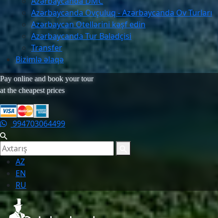
Azərbaycanda DMC
Azərbaycanda Ovçuluq - Azərbaycanda Ov Turları
Azərbaycan Otellərini kəşf edin
Azərbaycanda Tur Bələdçisi
Transfer
Bizimlə əlaqə
Pay online and book your tour
at the cheapest prices
994703064499
AZ
EN
RU