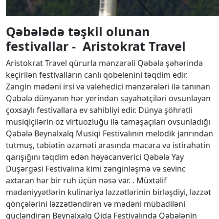
Qəbələdə təşkil olunan
festivallar - Aristokrat Travel
Aristokrat Travel qürurla mənzərəli Qəbələ şəhərində
keçirilən festivalların canlı qobelenini təqdim edir.
Zəngin mədəni irsi və valehedici mənzərələri ilə tanınan
Qəbələ dünyanın hər yerindən səyahətçiləri ovsunlayan
çoxsaylı festivallara ev sahibliyi edir. Dünya şöhrətli
musiqiçilərin öz virtuozluğu ilə tamaşaçıları ovsunladığı
Qəbələ Beynəlxalq Musiqi Festivalının melodik janrından
tutmuş, təbiətin əzəməti arasında macəra və istirahətin
qarışığını təqdim edən həyəcanverici Qəbələ Yay
Düşərgəsi Festivalına kimi zənginləşmə və sevinc
axtaran hər bir ruh üçün nəsə var. . Müxtəlif
mədəniyyətlərin kulinariya ləzzətlərinin birləşdiyi, ləzzət
qönçələrini ləzzətləndirən və mədəni mübadiləni
gücləndirən Beynəlxalq Qida Festivalında Qəbələnin