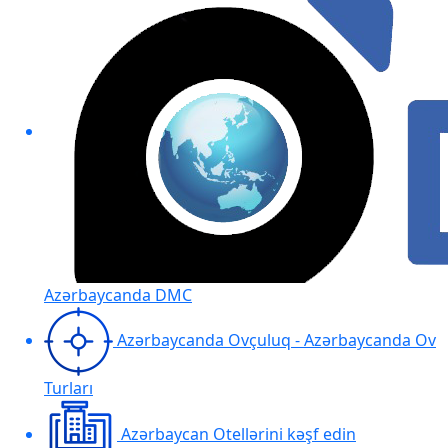
Azərbaycanda DMC
Azərbaycanda Ovçuluq - Azərbaycanda Ov
Turları
Azərbaycan Otellərini kəşf edin