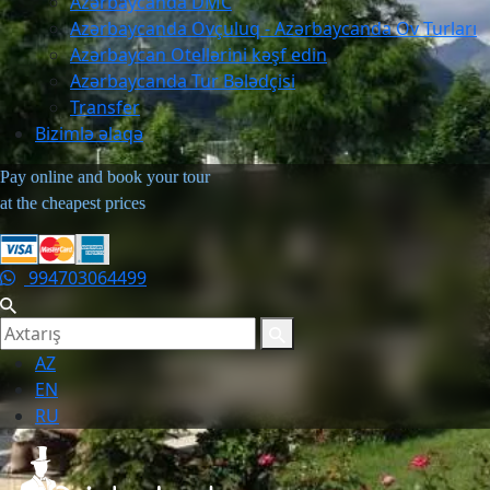
Azərbaycanda DMC
Azərbaycanda Ovçuluq - Azərbaycanda Ov Turları
Azərbaycan Otellərini kəşf edin
Azərbaycanda Tur Bələdçisi
Transfer
Bizimlə əlaqə
Pay online and book your tour
at the cheapest prices
994703064499
AZ
EN
RU