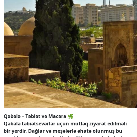
Qəbələ – Təbiət və Macəra 🌿
Qəbələ təbiətsevərlər üçün mütləq ziyarət edilməli
bir yerdir. Dağlar və meşələrlə əhatə olunmuş bu