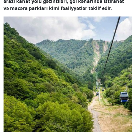
ərazi kanat yolu gəzintiləri, göl kənarında istirahət
və macəra parkları kimi fəaliyyətlər təklif edir.