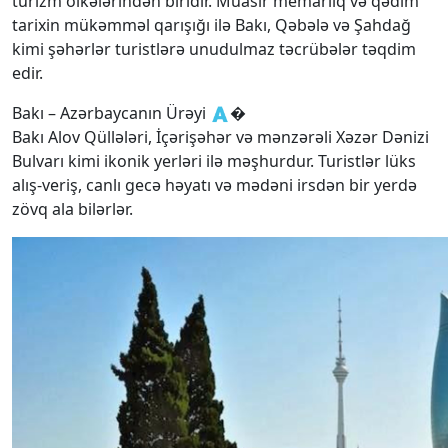
turizm ölkələrindən biridir. Müasir memarlıq və qədim
tarixin mükəmməl qarışığı ilə Bakı, Qəbələ və Şahdağ
kimi şəhərlər turistlərə unudulmaz təcrübələr təqdim
edir.
Bakı – Azərbaycanın Ürəyi 🇦�
Bakı Alov Qüllələri, İçərişəhər və mənzərəli Xəzər Dənizi
Bulvarı kimi ikonik yerləri ilə məşhurdur. Turistlər lüks
alış-veriş, canlı gecə həyatı və mədəni irsdən bir yerdə
zövq ala bilərlər.