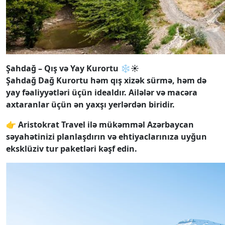
Şahdağ – Qış və Yay Kurortu ❄️☀️
Şahdağ Dağ Kurortu həm qış xizək sürmə, həm də
yay fəaliyyətləri üçün idealdır. Ailələr və macəra
axtaranlar üçün ən yaxşı yerlərdən biridir.
👉 Aristokrat Travel ilə mükəmməl Azərbaycan
səyahətinizi planlaşdırın və ehtiyaclarınıza uyğun
eksklüziv tur paketləri kəşf edin.