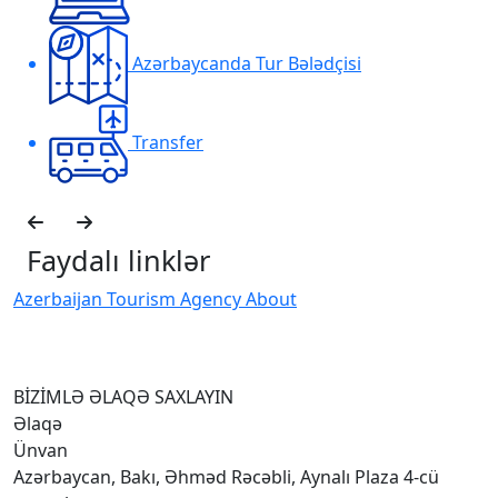
Azərbaycanda Tur Bələdçisi
Transfer
Faydalı linklər
Azerbaijan Tourism Agency About
H
I
BİZİMLƏ ƏLAQƏ SAXLAYIN
Əlaqə
Ünvan
Azərbaycan, Bakı, Əhməd Rəcəbli, Aynalı Plaza 4-cü