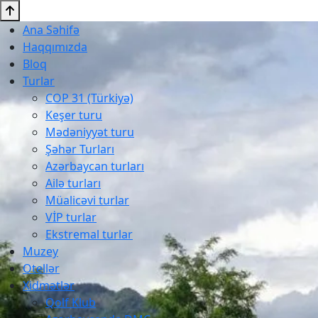
Ana Səhifə
Haqqımızda
Bloq
Turlar
COP 31 (Türkiyə)
Keşer turu
Mədəniyyət turu
Şəhər Turları
Azərbaycan turları
Ailə turları
Müalicəvi turlar
VİP turlar
Ekstremal turlar
Muzey
Otellər
Xidmətlər
Qolf Klub