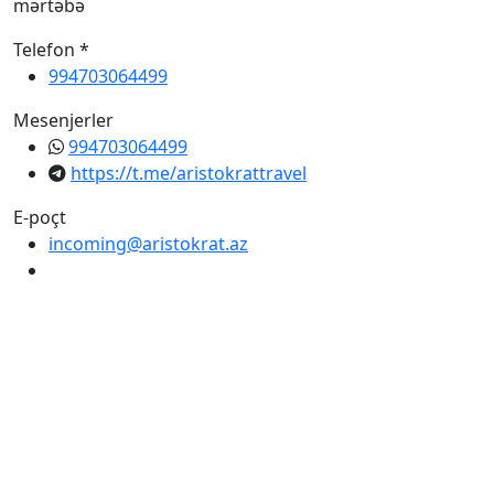
mərtəbə
Telefon *
994703064499
Mesenjerler
994703064499
https://t.me/aristokrattravel
E-poçt
incoming@aristokrat.az