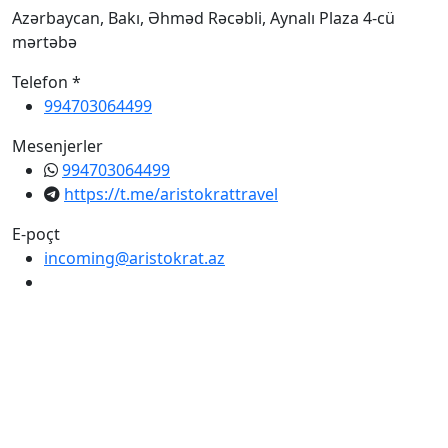
Azərbaycan, Bakı, Əhməd Rəcəbli, Aynalı Plaza 4-cü
mərtəbə
Telefon *
994703064499
Mesenjerler
994703064499
https://t.me/aristokrattravel
E-poçt
incoming@aristokrat.az