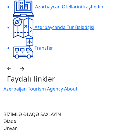
Azərbaycan Otellərini kəşf edin
Azərbaycanda Tur Bələdçisi
Transfer
Faydalı linklər
Azerbaijan Tourism Agency About
H
I
BİZİMLƏ ƏLAQƏ SAXLAYIN
Əlaqə
Ünvan