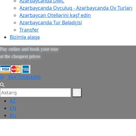
Azərbaycanda DMC
Azərbaycanda Ovçuluq - Azərbaycanda Ov Turları
Azərbaycan Otellərini kəşf edin
Azərbaycanda Tur Bələdçisi
Transfer
Bizimlə əlaqə
Pay online and book your tour
at the cheapest prices
994703064499
AZ
EN
RU