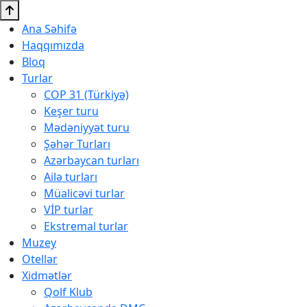
Ana Səhifə
Haqqımızda
Bloq
Turlar
COP 31 (Türkiyə)
Keşer turu
Mədəniyyət turu
Şəhər Turları
Azərbaycan turları
Ailə turları
Müalicəvi turlar
VİP turlar
Ekstremal turlar
Muzey
Otellər
Xidmətlər
Qolf Klub