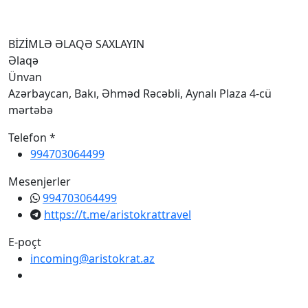
I
BİZİMLƏ ƏLAQƏ SAXLAYIN
Əlaqə
Ünvan
Azərbaycan, Bakı, Əhməd Rəcəbli, Aynalı Plaza 4-cü
mərtəbə
Telefon *
994703064499
Mesenjerler
994703064499
https://t.me/aristokrattravel
E-poçt
incoming@aristokrat.az