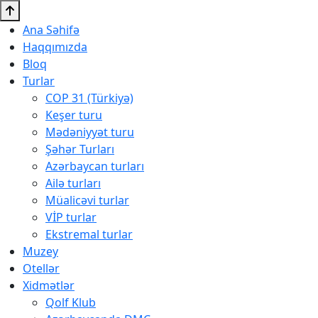
Ana Səhifə
Haqqımızda
Bloq
Turlar
COP 31 (Türkiyə)
Keşer turu
Mədəniyyət turu
Şəhər Turları
Azərbaycan turları
Ailə turları
Müalicəvi turlar
VİP turlar
Ekstremal turlar
Muzey
Otellər
Xidmətlər
Qolf Klub