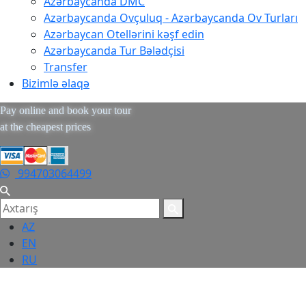
Azərbaycanda DMC
Azərbaycanda Ovçuluq - Azərbaycanda Ov Turları
Azərbaycan Otellərini kəşf edin
Azərbaycanda Tur Bələdçisi
Transfer
Bizimlə əlaqə
Pay online and book your tour
at the cheapest prices
994703064499
AZ
EN
RU