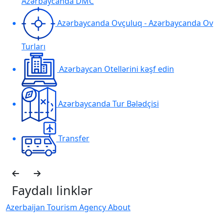
Azərbaycanda DMC
Azərbaycanda Ovçuluq - Azərbaycanda Ov
Turları
Azərbaycan Otellərini kəşf edin
Azərbaycanda Tur Bələdçisi
Transfer
Faydalı linklər
Azerbaijan Tourism Agency About
H