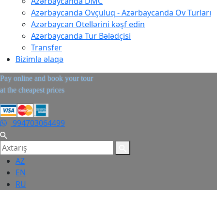
Azərbaycanda DMC
Azərbaycanda Ovçuluq - Azərbaycanda Ov Turları
Azərbaycan Otellərini kəşf edin
Azərbaycanda Tur Bələdçisi
Transfer
Bizimlə əlaqə
Pay online and book your tour
at the cheapest prices
994703064499
AZ
EN
RU