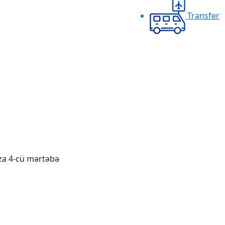
Transfer
aza 4-cü mərtəbə