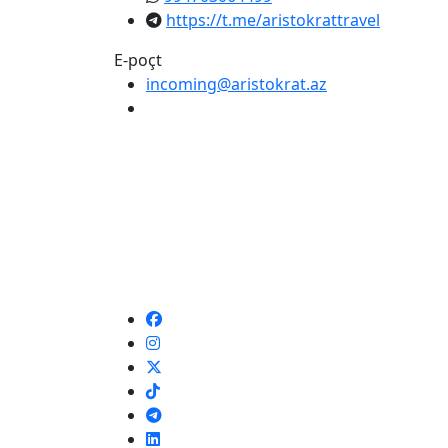
https://t.me/aristokrattravel
E-poçt
incoming@aristokrat.az