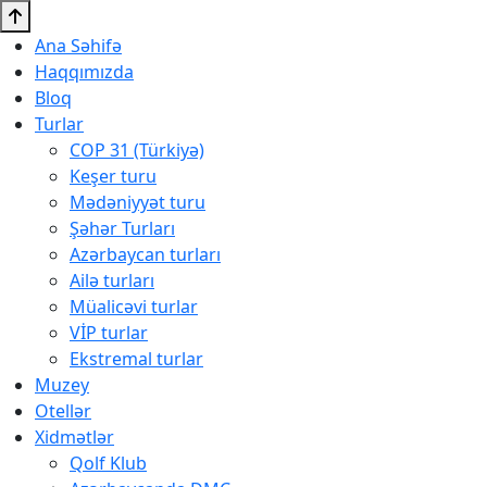
Ana Səhifə
Haqqımızda
Bloq
Turlar
COP 31 (Türkiyə)
Keşer turu
Mədəniyyət turu
Şəhər Turları
Azərbaycan turları
Ailə turları
Müalicəvi turlar
VİP turlar
Ekstremal turlar
Muzey
Otellər
Xidmətlər
Qolf Klub