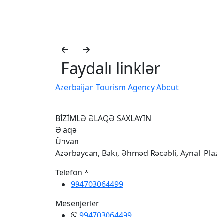
Faydalı linklər
Azerbaijan Tourism Agency About
BİZİMLƏ ƏLAQƏ SAXLAYIN
Əlaqə
Ünvan
Azərbaycan, Bakı, Əhməd Rəcəbli, Aynalı Pl
Telefon *
994703064499
Mesenjerler
994703064499