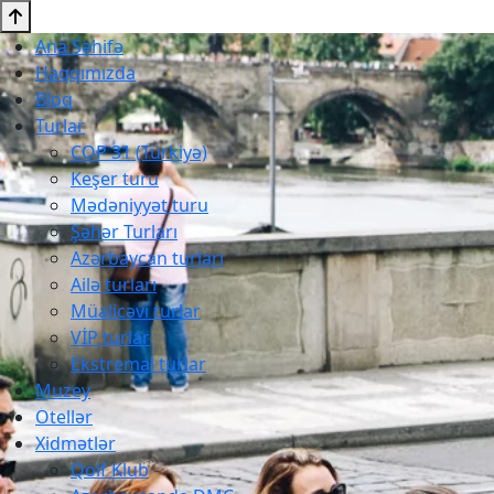
Ana Səhifə
Haqqımızda
Bloq
Turlar
COP 31 (Türkiyə)
Keşer turu
Mədəniyyət turu
Şəhər Turları
Azərbaycan turları
Ailə turları
Müalicəvi turlar
VİP turlar
Ekstremal turlar
Muzey
Otellər
Xidmətlər
Qolf Klub