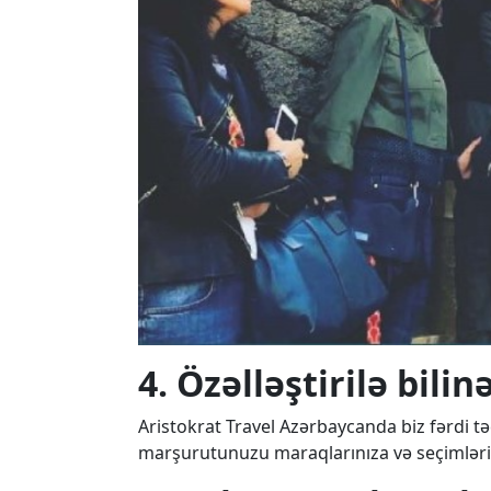
4. Özəlləştirilə bili
Aristokrat Travel Azərbaycanda biz fərdi təc
marşurutunuzu maraqlarınıza və seçimləri