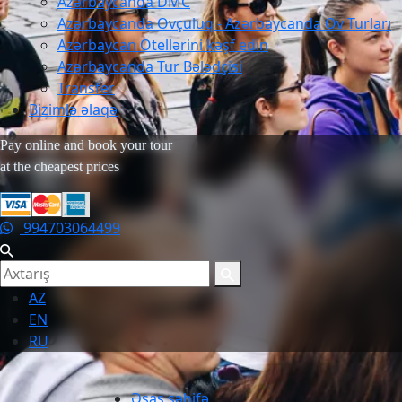
Azərbaycanda DMC
Azərbaycanda Ovçuluq - Azərbaycanda Ov Turları
Azərbaycan Otellərini kəşf edin
Azərbaycanda Tur Bələdçisi
Transfer
Bizimlə əlaqə
Pay online and book your tour
at the cheapest prices
994703064499
AZ
EN
RU
Əsas səhifə