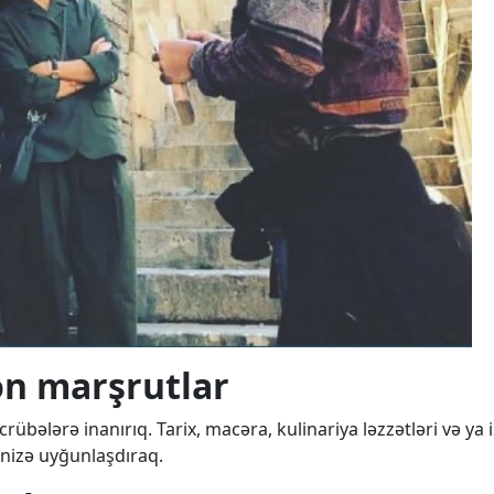
nən marşrutlar
rübələrə inanırıq. Tarix, macəra, kulinariya ləzzətləri və ya
nizə uyğunlaşdıraq.