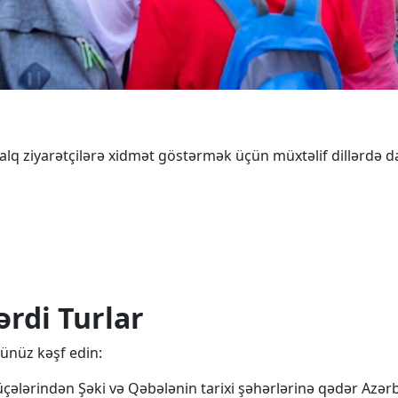
alq ziyarətçilərə xidmət göstərmək üçün müxtəlif dillərdə da
ərdi Turlar
zünüz kəşf edin:
üçələrindən Şəki və Qəbələnin tarixi şəhərlərinə qədər Azərba