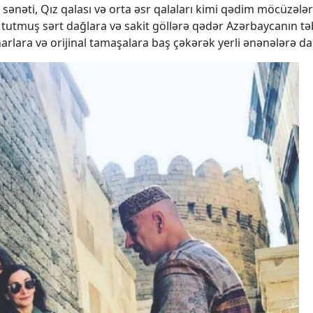
ənəti, Qız qalası və orta əsr qalaları kimi qədim möcüzələri
tutmuş sərt dağlara və sakit göllərə qədər Azərbaycanın təbi
arlara və orijinal tamaşalara baş çəkərək yerli ənənələrə dal