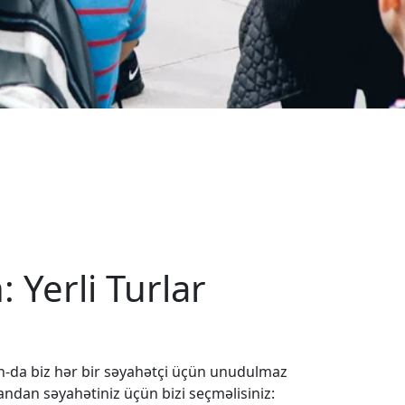
: Yerli Turlar
an-da biz hər bir səyahətçi üçün unudulmaz
ndan səyahətiniz üçün bizi seçməlisiniz: