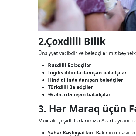
2.Çoxdilli Bilik
Ünsiyyət vacibdir və bələdçilərimiz beynəlx
Rusdilli Bələdçilər
İngilis dilində danışan bələdçilər
Hind dilində danışan bələdçilər
Türkdilli Bələdçilər
Ərəbcə danışan bələdçilər
3. Hər Maraq üçün F
Müxtəlif çeşidli turlarımızla Azərbaycanı ö
Şəhər Kəşfiyyatları
: Bakının müasir k