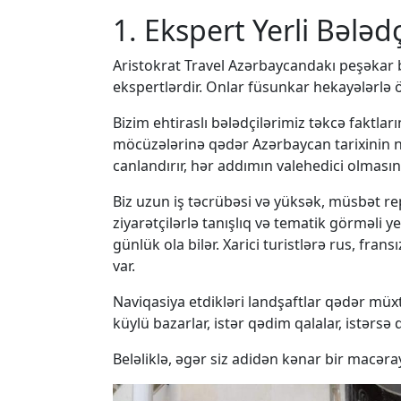
1. Ekspert Yerli Bələdç
Aristokrat Travel Azərbaycandakı peşəkar bə
ekspertlərdir. Onlar füsunkar hekayələrlə ö
Bizim ehtiraslı bələdçilərimiz təkcə faktl
möcüzələrinə qədər Azərbaycan tarixinin nağ
canlandırır, hər addımın valehedici olmasını
Biz uzun iş təcrübəsi və yüksək, müsbət rep
ziyarətçilərlə tanışlıq və tematik görməli y
günlük ola bilər. Xarici turistlərə rus, frans
var.
Naviqasiya etdikləri landşaftlar qədər müxt
küylü bazarlar, istər qədim qalalar, istərsə 
Beləliklə, əgər siz adidən kənar bir macə