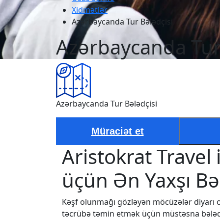
Xidmətlər
Azərbaycanda Tur Bələdçisi
Azərbaycanda Tur
Azərbaycanda Tur Bələdçisi
Müraciət et
Aristokrat Travel 
üçün Ən Yaxşı Bə
Kəşf olunmağı gözləyən möcüzələr diyarı o
təcrübə təmin etmək üçün müstəsna bələdçi