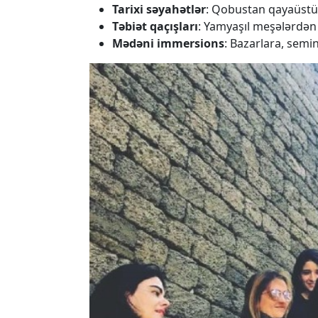
Tarixi səyahətlər
: Qobustan qayaüstü s
Təbiət qaçışları
: Yamyaşıl meşələrdən 
Mədəni immersions
: Bazarlara, semin