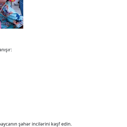
nışır:
ycanın şəhər incilərini kəşf edin.