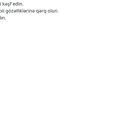
 kəşf edin.
i gözəlliklərinə qərq olun.
ın.