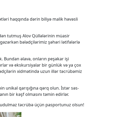
tləri haqqında dərin biliyə malik həvəsli
ndən tutmuş Alov Qüllələrinin müasir
gəzərkən bələdçilərimiz şəhəri lətifələrlə
k. Bundan əlavə, onların peşəkar işi
urlar və ekskursiyalar bir günlük və ya çox
 bələdçilərin xidmətində uzun illər təcrübəmiz
in unikal qarışığına qərq olun. İstər səs-
 anın bir kəşf olmasını təmin edirlər.
 unudulmaz təcrübə üçün pasportunuz olsun!