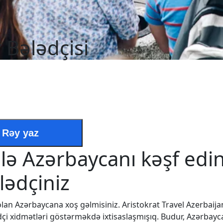
 Bələdçisi
Rəy yaz
ilə Azərbaycanı kəşf edin
lədçiniz
lan Azərbaycana xoş gəlmisiniz. Aristokrat Travel Azerbaij
 xidmətləri göstərməkdə ixtisaslaşmışıq. Budur, Azərbayca