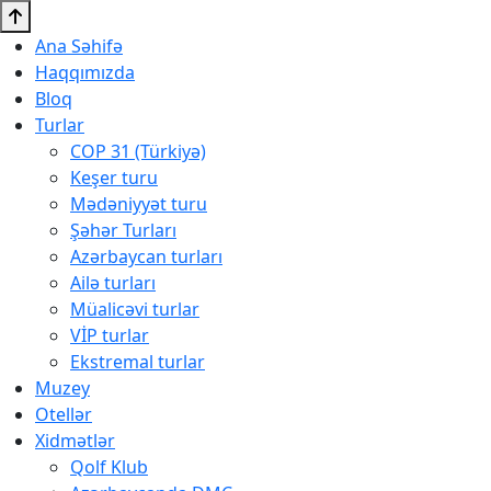
Ana Səhifə
Haqqımızda
Bloq
Turlar
COP 31 (Türkiyə)
Keşer turu
Mədəniyyət turu
Şəhər Turları
Azərbaycan turları
Ailə turları
Müalicəvi turlar
VİP turlar
Ekstremal turlar
Muzey
Otellər
Xidmətlər
Qolf Klub