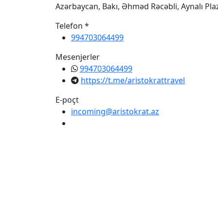
Azərbaycan, Bakı, Əhməd Rəcəbli, Aynalı Pl
Telefon *
994703064499
Mesenjerler
994703064499
https://t.me/aristokrattravel
E-poçt
incoming@aristokrat.az