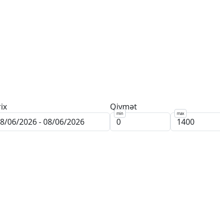
rix
Qiymət
min
max