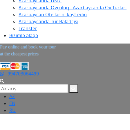
Azərbaycanda DMC
Azərbaycanda Ovçuluq - Azərbaycanda Ov Turları
Azərbaycan Otellərini kəşf edin
Azərbaycanda Tur Bələdçisi
Transfer
Bizimlə əlaqə
Pay online and book your tour
at the cheapest prices
994703064499
AZ
EN
RU