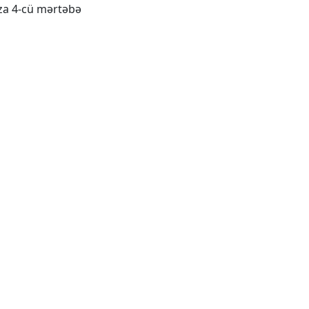
aza 4-cü mərtəbə