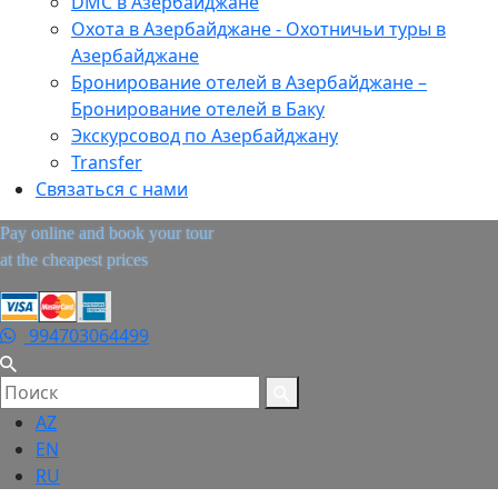
DMC в Азербайджане
Охота в Азербайджане - Охотничьи туры в
Азербайджане
Бронирование отелей в Азербайджане –
Бронирование отелей в Баку
Экскурсовод по Азербайджану
Transfer
Связаться с нами
Pay online and book your tour
at the cheapest prices
994703064499
AZ
EN
RU