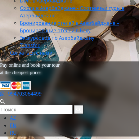
DMC в Азербайджане
Охота в Азербайджане - Охотничьи туры в
Азербайджане
Бронирование отелей в Азербайджане –
Бронирование отелей в Баку
Экскурсовод по Азербайджану
Transfer
Связаться с нами
Pay online and book your tour
at the cheapest prices
994703064499
AZ
EN
RU