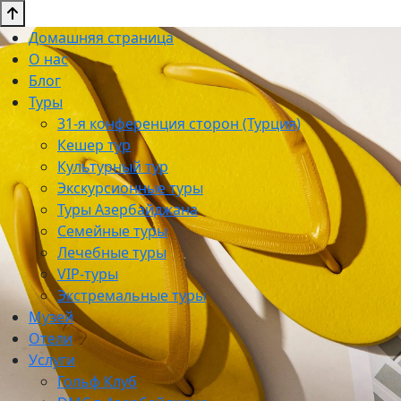
Домашняя страница
О нас
Блог
Туры
31-я конференция сторон (Турция)
Кешер тур
Культурный тур
Экскурсионные туры
Туры Азербайджана
Семейные туры
Лечебные туры
VIP-туры
Экстремальные туры
Музей
Отели
Услуги
Гольф Клуб