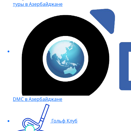
туры в Азербайджане
DMC в Азербайджане
Гольф Клуб