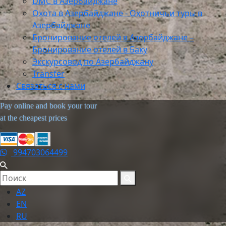
DMC в Азербайджане
Охота в Азербайджане - Охотничьи туры в
Азербайджане
Бронирование отелей в Азербайджане –
Бронирование отелей в Баку
Экскурсовод по Азербайджану
Transfer
Связаться с нами
Pay online and book your tour
at the cheapest prices
994703064499
AZ
EN
RU