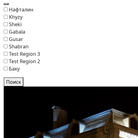
Нафталин
Khyzy
Sheki
Gabala
Gusar
Shabran
Test Region 3
Test Region 2
Баку
Поиск