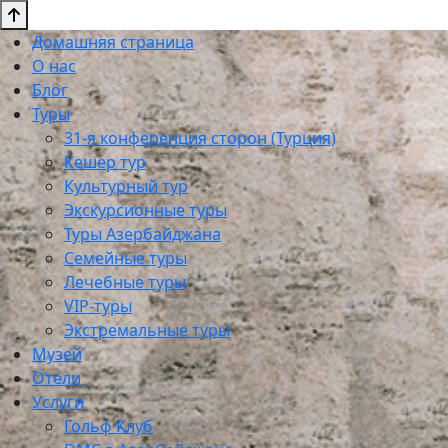
Домашняя страница
О нас
Блог
Туры
31-я конференция сторон (Турция)
Кешер тур
Культурный тур
Экскурсионные туры
Туры Азербайджана
Семейные туры
Лечебные туры
VIP-туры
Экстремальные туры
Музей
Отели
Услуги
Гольф Клуб