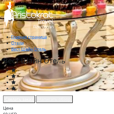
Главная страница
Отели
Вест Шайн Отель
Вест Шайн Отель
Сделать заказ
Написать обзор
Цена