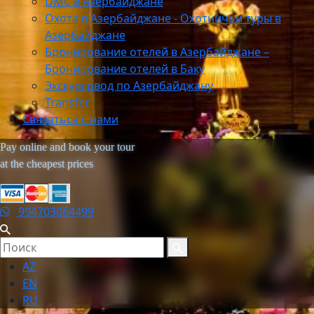
DMC в Азербайджане
Охота в Азербайджане - Охотничьи туры в
Азербайджане
Бронирование отелей в Азербайджане –
Бронирование отелей в Баку
Экскурсовод по Азербайджану
Transfer
Связаться с нами
Pay online and book your tour
at the cheapest prices
994703064499
AZ
EN
RU