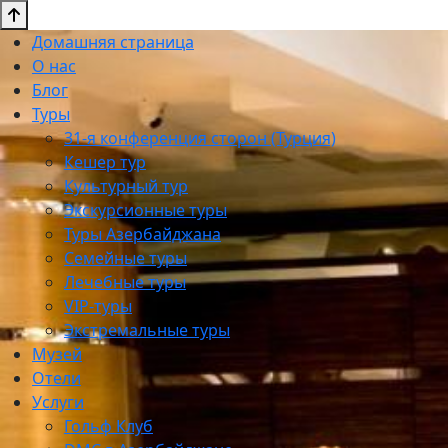
Домашняя страница
О нас
Блог
Туры
31-я конференция сторон (Турция)
Кешер тур
Культурный тур
Экскурсионные туры
Туры Азербайджана
Семейные туры
Лечебные туры
VIP-туры
Экстремальные туры
Музей
Отели
Услуги
Гольф Клуб