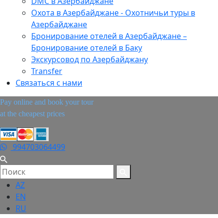
DMC в Азербайджане
Охота в Азербайджане - Охотничьи туры в
Азербайджане
Бронирование отелей в Азербайджане –
Бронирование отелей в Баку
Экскурсовод по Азербайджану
Transfer
Связаться с нами
Pay online and book your tour
at the cheapest prices
994703064499
AZ
EN
RU