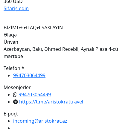
360 USD
Sifariş edin
BİZİMLƏ ƏLAQƏ SAXLAYIN
Əlaqə
Ünvan
Azərbaycan, Bakı, Əhməd Rəcəbli, Aynalı Plaza 4-cü
mərtəbə
Telefon *
994703064499
Mesenjerler
994703064499
https://t.me/aristokrattravel
E-poçt
incoming@aristokrat.az