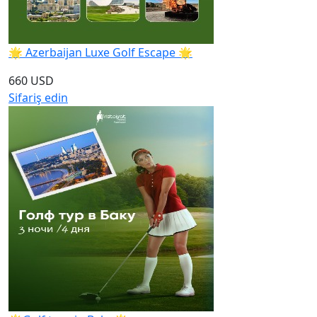
🌟 Azerbaijan Luxe Golf Escape 🌟
660 USD
Sifariş edin