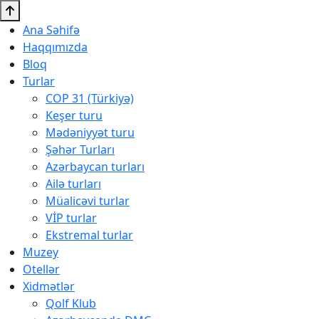
Ana Səhifə
Haqqımızda
Bloq
Turlar
COP 31 (Türkiyə)
Keşer turu
Mədəniyyət turu
Şəhər Turları
Azərbaycan turları
Ailə turları
Müalicəvi turlar
VİP turlar
Ekstremal turlar
Muzey
Otellər
Xidmətlər
Qolf Klub