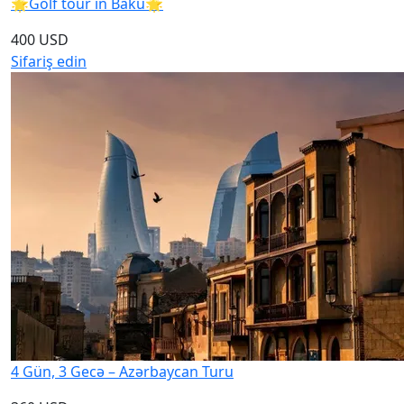
🌟Golf tour in Baku🌟
400 USD
Sifariş edin
4 Gün, 3 Gecə – Azərbaycan Turu