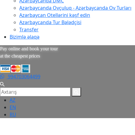
Azərbaycanda DMC
Azərbaycanda Ovçuluq - Azərbaycanda Ov Turları
Azərbaycan Otellərini kəşf edin
Azərbaycanda Tur Bələdçisi
Transfer
Bizimlə əlaqə
Pay online and book your tour
at the cheapest prices
994703064499
AZ
EN
RU