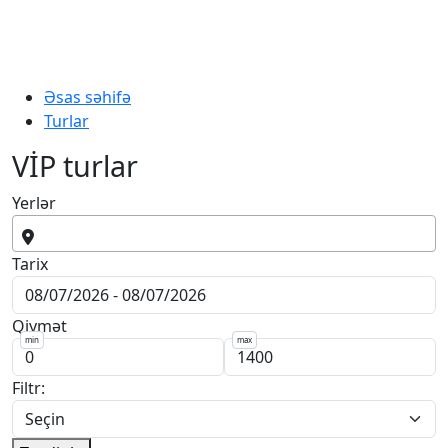
Əsas səhifə
Turlar
VİP turlar
Yerlər
Tarix
Qiymət
min
max
Filtr: