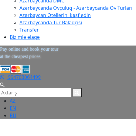
Azərbaycanda DMC
Azərbaycanda Ovçuluq - Azərbaycanda Ov Turları
Azərbaycan Otellərini kəşf edin
Azərbaycanda Tur Bələdçisi
Transfer
Bizimlə əlaqə
Pay online and book your tour
at the cheapest prices
994703064499
AZ
EN
RU