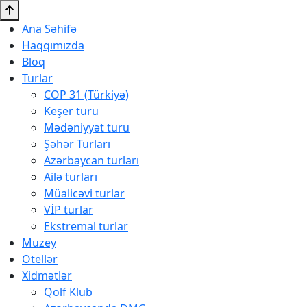
Ana Səhifə
Haqqımızda
Bloq
Turlar
COP 31 (Türkiyə)
Keşer turu
Mədəniyyət turu
Şəhər Turları
Azərbaycan turları
Ailə turları
Müalicəvi turlar
VİP turlar
Ekstremal turlar
Muzey
Otellər
Xidmətlər
Qolf Klub