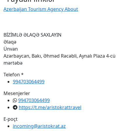
Azerbaijan Tourism Agency About
H
I
BİZİMLƏ ƏLAQƏ SAXLAYIN
Əlaqə
Ünvan
Azərbaycan, Bakı, Əhməd Rəcəbli, Aynalı Plaza 4-cü
mərtəbə
Telefon *
994703064499
Mesenjerler
994703064499
https://t.me/aristokrattravel
E-poçt
incoming@aristokrat.az