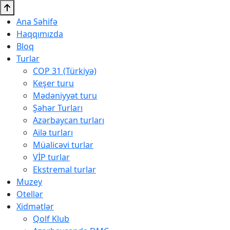
Ana Səhifə
Haqqımızda
Bloq
Turlar
COP 31 (Türkiyə)
Keşer turu
Mədəniyyət turu
Şəhər Turları
Azərbaycan turları
Ailə turları
Müalicəvi turlar
VİP turlar
Ekstremal turlar
Muzey
Otellər
Xidmətlər
Qolf Klub