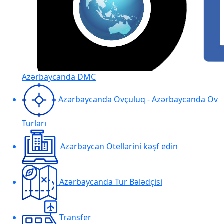
Azərbaycanda DMC
Azərbaycanda Ovçuluq - Azərbaycanda Ov
Turları
Azərbaycan Otellərini kəşf edin
Azərbaycanda Tur Bələdçisi
Transfer