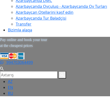
Azərbaycanda DMC
Azərbaycanda Ovçuluq - Azərbaycanda Ov Turları
Azərbaycan Otellərini kəşf edin
Azərbaycanda Tur Bələdçisi
Transfer
Bizimlə əlaqə
Pay online and book your tour
at the cheapest prices
994703064499
AZ
EN
RU