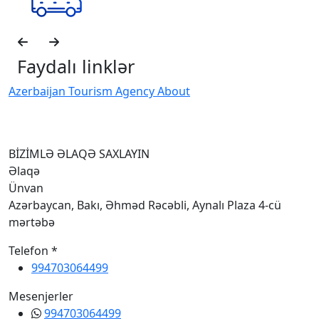
Faydalı linklər
Azerbaijan Tourism Agency About
H
I
BİZİMLƏ ƏLAQƏ SAXLAYIN
Əlaqə
Ünvan
Azərbaycan, Bakı, Əhməd Rəcəbli, Aynalı Plaza 4-cü
mərtəbə
Telefon *
994703064499
Mesenjerler
994703064499