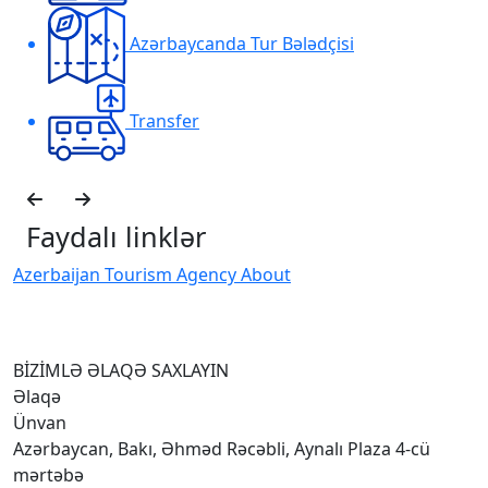
Azərbaycanda Tur Bələdçisi
Transfer
Faydalı linklər
Azerbaijan Tourism Agency About
H
I
BİZİMLƏ ƏLAQƏ SAXLAYIN
Əlaqə
Ünvan
Azərbaycan, Bakı, Əhməd Rəcəbli, Aynalı Plaza 4-cü
mərtəbə