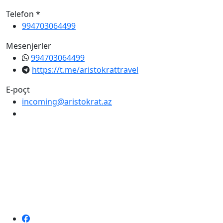
Telefon *
994703064499
Mesenjerler
994703064499
https://t.me/aristokrattravel
E-poçt
incoming@aristokrat.az