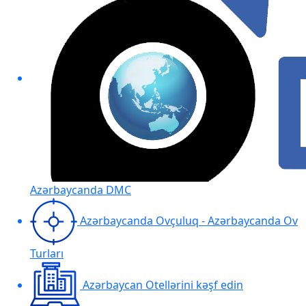
Azərbaycanda DMC
Azərbaycanda Ovçuluq - Azərbaycanda Ov
Turları
Azərbaycan Otellərini kəşf edin