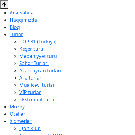
Ana Səhifə
Haqqımızda
Bloq
Turlar
COP 31 (Türkiyə)
Keşer turu
Mədəniyyət turu
Şəhər Turları
Azərbaycan turları
Ailə turları
Müalicəvi turlar
VİP turlar
Ekstremal turlar
Muzey
Otellər
Xidmətlər
Qolf Klub