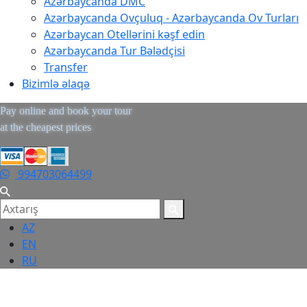
Azərbaycanda DMC
Azərbaycanda Ovçuluq - Azərbaycanda Ov Turları
Azərbaycan Otellərini kəşf edin
Azərbaycanda Tur Bələdçisi
Transfer
Bizimlə əlaqə
Pay online and book your tour
at the cheapest prices
994703064499
AZ
EN
RU