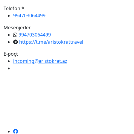
Telefon *
994703064499
Mesenjerler
994703064499
https://t.me/aristokrattravel
E-poçt
incoming@aristokrat.az