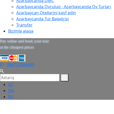
Azərbaycanda DMC
Azərbaycanda Ovçuluq - Azərbaycanda Ov Turları
Azərbaycan Otellərini kəşf edin
Azərbaycanda Tur Bələdçisi
Transfer
Bizimlə əlaqə
Pay online and book your tour
at the cheapest prices
994703064499
AZ
EN
RU