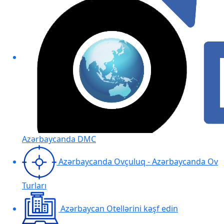
Azərbaycanda DMC
Azərbaycanda Ovçuluq - Azərbaycanda Ov
Turları
Azərbaycan Otellərini kəşf edin