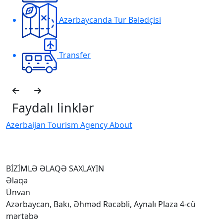
Azərbaycanda Tur Bələdçisi
Transfer
Faydalı linklər
Azerbaijan Tourism Agency About
H
I
BİZİMLƏ ƏLAQƏ SAXLAYIN
Əlaqə
Ünvan
Azərbaycan, Bakı, Əhməd Rəcəbli, Aynalı Plaza 4-cü
mərtəbə