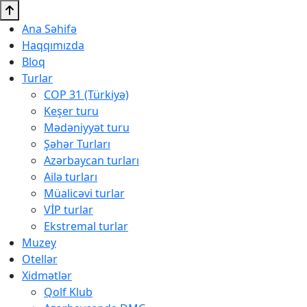
Ana Səhifə
Haqqımızda
Bloq
Turlar
COP 31 (Türkiyə)
Keşer turu
Mədəniyyət turu
Şəhər Turları
Azərbaycan turları
Ailə turları
Müalicəvi turlar
VİP turlar
Ekstremal turlar
Muzey
Otellər
Xidmətlər
Qolf Klub