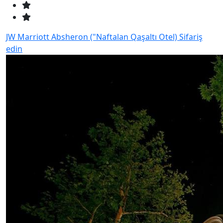
JW Marriott Absheron ("Naftalan Qaşaltı Otel)
Sifariş
edin