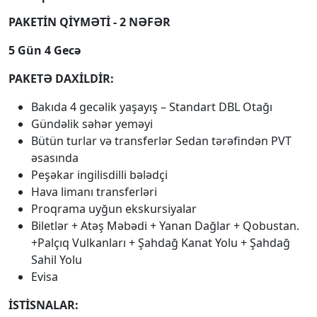
PAKETİN QİYMƏTİ - 2 NƏFƏR
5 Gün 4 Gecə
PAKETƏ DAXİLDİR:
Bakıda 4 gecəlik yaşayış – Standart DBL Otağı
Gündəlik səhər yeməyi
Bütün turlar və transferlər Sedan tərəfindən PVT
əsasında
Peşəkar ingilisdilli bələdçi
Hava limanı transferləri
Proqrama uyğun ekskursiyalar
Biletlər + Atəş Məbədi + Yanan Dağlar + Qobustan.
+Palçıq Vulkanları + Şahdağ Kanat Yolu + Şahdağ
Sahil Yolu
Evisa
İSTİSNALAR: