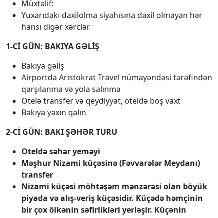
Müxtəlif:
Yuxarıdakı daxilolma siyahısına daxil olmayan hər
hansı digər xərclər
1-Cİ GÜN: BAKIYA GƏLİŞ
Bakıya gəliş
Airportda Aristokrat Travel nümayəndəsi tərəfindən
qarşılanma və yola salınma
Otelə transfer və qeydiyyat, oteldə boş vaxt
Bakıya yaxın qalın
2-Cİ GÜN: BAKI ŞƏHƏR TURU
Oteldə səhər yeməyi
Məşhur Nizami küçəsinə (Fəvvarələr Meydanı)
transfer
Nizami küçəsi möhtəşəm mənzərəsi olan böyük
piyada və alış-veriş küçəsidir. Küçədə həmçinin
bir çox ölkənin səfirlikləri yerləşir. Küçənin