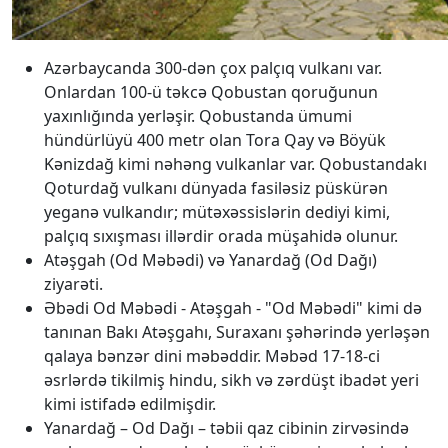
Azərbaycanda 300-dən çox palçıq vulkanı var.
Onlardan 100-ü təkcə Qobustan qoruğunun
yaxınlığında yerləşir. Qobustanda ümumi
hündürlüyü 400 metr olan Tora Qay və Böyük
Kənizdağ kimi nəhəng vulkanlar var. Qobustandakı
Qoturdağ vulkanı dünyada fasiləsiz püskürən
yeganə vulkandır; mütəxəssislərin dediyi kimi,
palçıq sıxışması illərdir orada müşahidə olunur.
Atəşgah (Od Məbədi) və Yanardağ (Od Dağı)
ziyarəti.
Əbədi Od Məbədi - Atəşgah - "Od Məbədi" kimi də
tanınan Bakı Atəşgahı, Suraxanı şəhərində yerləşən
qalaya bənzər dini məbəddir. Məbəd 17-18-ci
əsrlərdə tikilmiş hindu, sikh və zərdüşt ibadət yeri
kimi istifadə edilmişdir.
Yanardağ – Od Dağı – təbii qaz cibinin zirvəsində