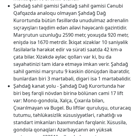
Şahdağ sahil gəmisi Şahdağ sahil gəmisi Cənubi
Qafqazda analoqu olmayan Şahdağ Dağ
Kurortunda bütün fəsillərdə unudulmaz adrenalin
sıçrayışları təqdim edən ailəvi həyəcanlı gəzintidir.
Marşrutun uzunluğu 2590 metr, yoxuşda 920 metr,
enişdə isə 1670 metrdir. İkiqat xizəklər 10 saniyəlik
fasilələrlə hərəkət edir və sürəti saatda 42 km-ə
çata bilər. Xizəkdə əyləc qolları var ki, bu da
səyahətinizi tam idarə etməyə imkan verir. Şahdağ
sahil gəmisi marşrutu 9 kəskin dönüşdən ibarətdir,
bunlardan biri 3 mərtəbəli, digəri isə 1 mərtəbəlidir.
Şahdağ kanat yolu - Şahdağ Dağ Kurortunda hər
biri beş fərqli növdən birinə bölünən cəmi 17 lift
var: Mono-gondola, Xalça, Çıxarıla bilən,
Çıxarılmayan və Bugel. Bu liftlər quruluşu, oturacaq
tutumu, təhlükəsizlik xüsusiyyətləri, rahatlığı və
standart imkanları baxımından fərqlənir. Xüsusilə,
gondola qonaqları Azərbaycanın ən yüksək