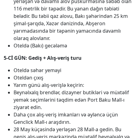
yerləşən və davamlı alov püskürməsinə səbəb olan
116 metrlik bir təpədir. Bu yanan dağın təbiəti
belədir. Bu təbii qaz alovu, Bakı şəhərindən 25 km
şimal-şərqdə, Xəzər dənizində, Abşeron
yarımadasında bir təpənin yamacında davamlı
olaraq alovlanır.
Oteldə (Bakı) gecələmə
5-Cİ GÜN: Gediş + Alış-veriş turu
Oteldə səhər yeməyi
Oteldən çıxış
Yarım günü alış-verişlə keçirin:
Beynəlxalq brendlər, dizayner butikləri və müxtəlif
yemək seçimlərini təqdim edən Port Baku Mall-ı
ziyarət edin.
Daha çox alış-veriş imkanları və əyləncə üçün
Genclick Mall-ı araşdırın.
28 May küçəsində yerləşən 28 Mall-a gedin. Bu
geniş alış-veriş mərkəzində müxtəlif beynəlxalq və