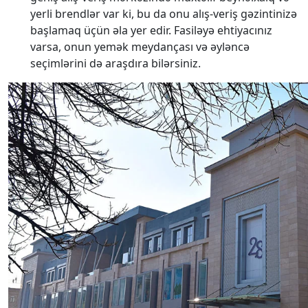
yerli brendlər var ki, bu da onu alış-veriş gəzintinizə
başlamaq üçün əla yer edir. Fasiləyə ehtiyacınız
varsa, onun yemək meydançası və əyləncə
seçimlərini də araşdıra bilərsiniz.