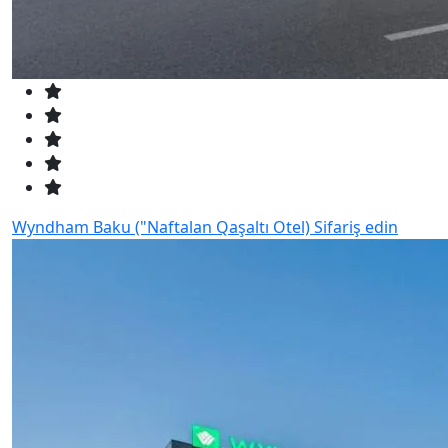
Wyndham Baku ("Naftalan Qaşaltı Otel)
Sifariş edin