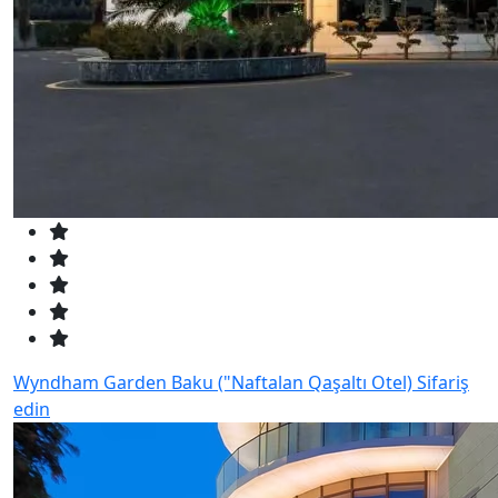
Wyndham Garden Baku ("Naftalan Qaşaltı Otel)
Sifariş
edin