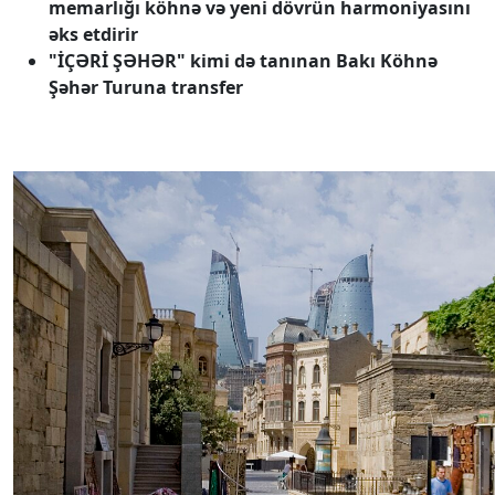
memarlığı köhnə və yeni dövrün harmoniyasını
əks etdirir
"İÇƏRİ ŞƏHƏR" kimi də tanınan Bakı Köhnə
Şəhər Turuna transfer