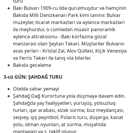
turu
Bakı Bulvarı 1909-cu ildə qurulmuşdur və həmçinin
Bakıda Milli Dənizkənarı Park kimi tanınır. Bulvar
muzeylər, ticarət mərkəzləri və əyləncə mərkəzləri
ilə məşhurdur, o cümlədən müasir panoramik
əyləncə attraksionu - Bakı körfəzinə gözəl
mənzərəsi olan Şeytan Təkəri. Müştərilər Bulvarın
əsas yerləri - Kristal Zal, Alov Qülləsi, Kiçik Venesiya
və Ferris Təkəri ilə tanış ola bilərlər.
Bakıda gecələmə
3-cü GÜN: ŞAHDAĞ TURU
Oteldə səhər yeməyi
Şahdağ Dağ Kurortuna yola düşməyə davam edin.
Şahdağda yay fəaliyyətləri, yürüyüş, yolsuzluq
turları, qar arabası, xizək sürmə, buz meydançası,
seqvey, qış peyntbol, ​​Polaris turu, düşərgə, kanat
yolu, idman oyunları, at sürmə, müşahidə
məntəqəsi və s. təklif olunur.