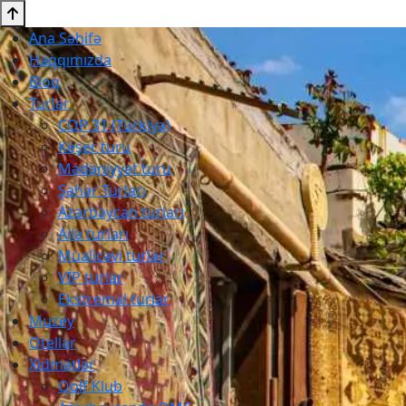
Ana Səhifə
Haqqımızda
Bloq
Turlar
COP 31 (Türkiyə)
Keşer turu
Mədəniyyət turu
Şəhər Turları
Azərbaycan turları
Ailə turları
Müalicəvi turlar
VİP turlar
Ekstremal turlar
Muzey
Otellər
Xidmətlər
Qolf Klub