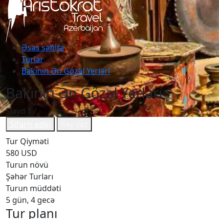
Əsas səhifə
Turlar
Bakının Ən Gözəl Yerləri
Bakının Ən Gözəl Yerləri
Slayd
1
/
Sifariş edin
Rəy yaz
Tur Qiyməti
580 USD
Turun növü
Şəhər Turları
Turun müddəti
5 gün, 4 gecə
Tur planı