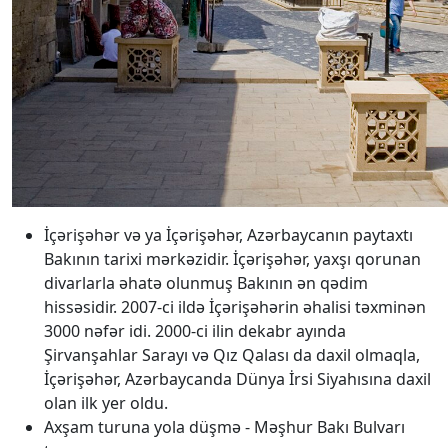
İçərişəhər və ya İçərişəhər, Azərbaycanın paytaxtı
Bakının tarixi mərkəzidir. İçərişəhər, yaxşı qorunan
divarlarla əhatə olunmuş Bakının ən qədim
hissəsidir. 2007-ci ildə İçərişəhərin əhalisi təxminən
3000 nəfər idi. 2000-ci ilin dekabr ayında
Şirvanşahlar Sarayı və Qız Qalası da daxil olmaqla,
İçərişəhər, Azərbaycanda Dünya İrsi Siyahısına daxil
olan ilk yer oldu.
Axşam turuna yola düşmə - Məşhur Bakı Bulvarı