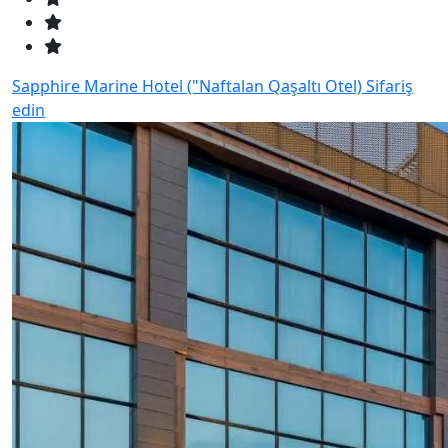
Sapphire Marine Hotel ("Naftalan Qaşaltı Otel)
Sifariş
edin