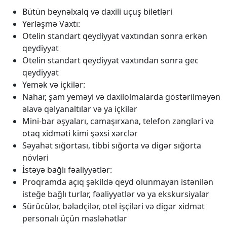
Bütün beynəlxalq və daxili uçuş biletləri
Yerləşmə Vaxtı:
Otelin standart qeydiyyat vaxtından sonra erkən
qeydiyyat
Otelin standart qeydiyyat vaxtından sonra gec
qeydiyyat
Yemək və içkilər:
Nahar, şam yeməyi və daxilolmalarda göstərilməyən
əlavə qəlyanaltılar və ya içkilər
Mini-bar əşyaları, camaşırxana, telefon zəngləri və
otaq xidməti kimi şəxsi xərclər
Səyahət sığortası, tibbi sığorta və digər sığorta
növləri
İstəyə bağlı fəaliyyətlər:
Proqramda açıq şəkildə qeyd olunmayan istənilən
isteğe bağlı turlar, fəaliyyətlər və ya ekskursiyalar
Sürücülər, bələdçilər, otel işçiləri və digər xidmət
personalı üçün məsləhətlər