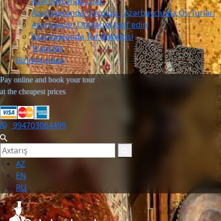
Azərbaycanda DMC
Azərbaycanda Ovçuluq - Azərbaycanda Ov Turları
Azərbaycan Otellərini kəşf edin
Azərbaycanda Tur Bələdçisi
Transfer
Bizimlə əlaqə
Pay online and book your tour
at the cheapest prices
994703064499
AZ
EN
RU