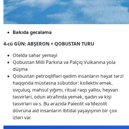
Bakıda gecələmə
4-cü GÜN: ABŞERON + QOBUSTAN TURU
Oteldə səhər yeməyi
Qobustan Milli Parkına və Palçıq Vulkanına yola
düşmə
Qobustan petroqlifləri qədim insanların həyat tərzi
haqqında müstəsna sübutdur: kollektiv əmək,
ovçuluq, məhsul yığımı, ritual rəqs yallısı, heyvan
təsvirləri, odun ətrafında yemək, qadın və kişi
təsvirləri və s. Bu ərazidə Paleolit ​​və Mezolit
dövrünə aid insanların ibtidai yaşayışının bir çox
izləri var.