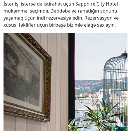
İstər iş, istərsə də istirahət üçün Sapphire City Hotel
mükəmməl seçimdir. Dəbdəbə və rahatlığın sonunu
yaşamaq üçün indi rezervasiya edin. Rezervasyon və
xüsusi təkliflər üçün birbaşa bizimlə əlaqə saxlayın.