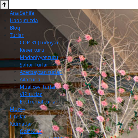
Ana Səhifə
Haqqımızda
Bloq
Turlar
COP 31 (Türkiyə)
Keşer turu
Mədəniyyət turu
Şəhər Turları
Azərbaycan turları
Ailə turları
Müalicəvi turlar
VİP turlar
Ekstremal turlar
Muzey
Otellər
Xidmətlər
Qolf Klub