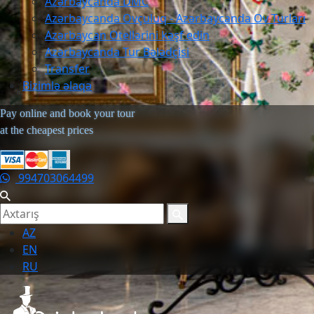
Azərbaycanda DMC
Azərbaycanda Ovçuluq - Azərbaycanda Ov Turları
Azərbaycan Otellərini kəşf edin
Azərbaycanda Tur Bələdçisi
Transfer
Bizimlə əlaqə
Pay online and book your tour
at the cheapest prices
994703064499
AZ
EN
RU