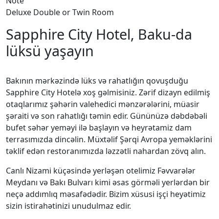
Note
Deluxe Double or Twin Room
Sapphire City Hotel, Baku-da
lüksü yaşayın
Bakının mərkəzində lüks və rahatlığın qovuşduğu
Sapphire City Hotelə xoş gəlmisiniz. Zərif dizayn edilmiş
otaqlarımız şəhərin valehedici mənzərələrini, müasir
şəraiti və son rahatlığı təmin edir. Gününüzə dəbdəbəli
bufet səhər yeməyi ilə başlayın və heyrətamiz dam
terrasımızda dincəlin. Müxtəlif Şərqi Avropa yeməklərini
təklif edən restoranımızda ləzzətli nahardan zövq alın.
Canlı Nizami küçəsində yerləşən otelimiz Fəvvarələr
Meydanı və Bakı Bulvarı kimi əsas görməli yerlərdən bir
neçə addımlıq məsafədədir. Bizim xüsusi işçi heyətimiz
sizin istirahətinizi unudulmaz edir.