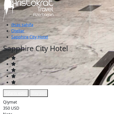
Əsas səhifə
Otellər
Sapphire City Hotel
Sapphire City Hotel
Sifariş edin
Rəy yaz
Qiymət
350 USD