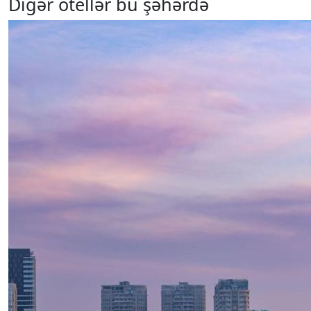
Digər otellər bu şəhərdə