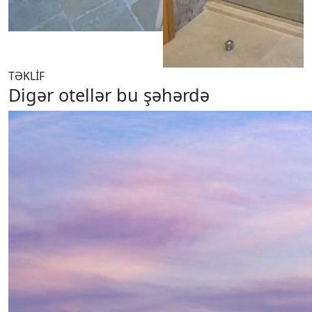
TƏKLİF
Digər otellər bu şəhərdə