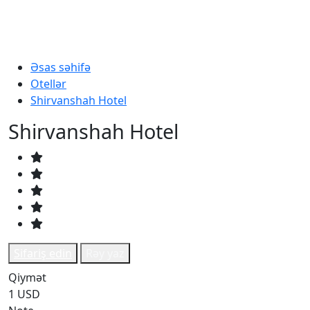
Əsas səhifə
Otellər
Shirvanshah Hotel
Shirvanshah Hotel
Sifariş edin
Rəy yaz
Qiymət
1 USD