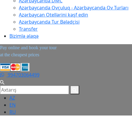
Azərbaycanda DMC
Azərbaycanda Ovçuluq - Azərbaycanda Ov Turları
Azərbaycan Otellərini kəşf edin
Azərbaycanda Tur Bələdçisi
Transfer
Bizimlə əlaqə
Pay online and book your tour
at the cheapest prices
994703064499
AZ
EN
RU