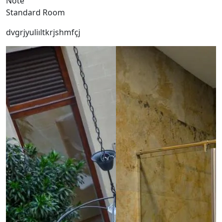
Note
Standard Room
dvgrjyuliıltkrjshmfçj