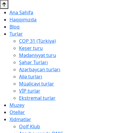
Ana Səhifə
Haqqımızda
Bloq
Turlar
COP 31 (Türkiyə)
Keşer turu
Mədəniyyət turu
Şəhər Turları
Azərbaycan turları
Ailə turları
Müalicəvi turlar
VİP turlar
Ekstremal turlar
Muzey
Otellər
Xidmətlər
Qolf Klub