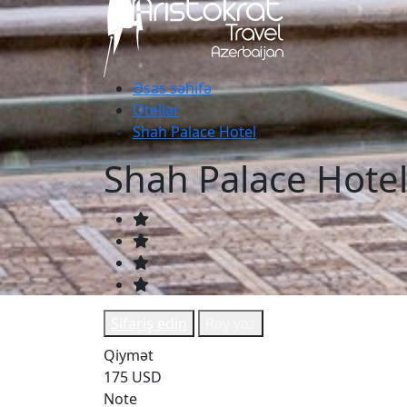
Əsas səhifə
Otellər
Shah Palace Hotel
Shah Palace Hote
Sifariş edin
Rəy yaz
Qiymət
175 USD
Note