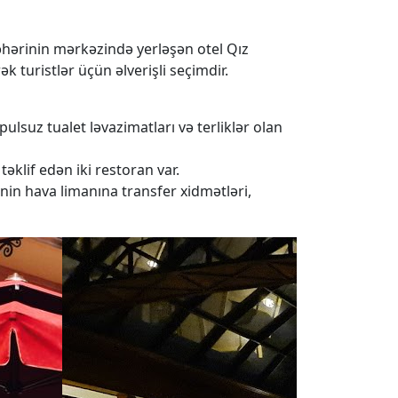
işəhərinin mərkəzində yerləşən otel Qız
k turistlər üçün əlverişli seçimdir.
ulsuz tualet ləvazimatları və terliklər olan
əklif edən iki restoran var.
nin hava limanına transfer xidmətləri,