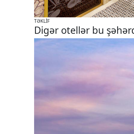
TƏKLİF
Digər otellər bu şəhər