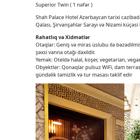
Superior Twin ( 1 nəfər )
Shah Palace Hotel Azərbaycan tarixi cazibədar
Qalası, Şirvanşahlar Sarayı və Nizami küçəsi k
Rahatlıq və Xidmətlər
Otaqlar: Geniş və miras üslubu ilə bəzədilmiş
şəxsi vanna otağı daxildir.
Yemək: Oteldə halal, koşer, vegetarian, vegan
Obyektlər: Qonaqlar pulsuz WiFi, dam terrası
gündəlik təmizlik və tur masası təklif edir