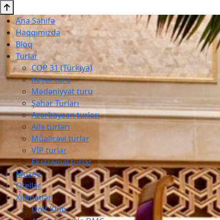
Ana Səhifə
Haqqımızda
Bloq
Turlar
COP 31 (Türkiyə)
Keşer turu
Mədəniyyət turu
Şəhər Turları
Azərbaycan turları
Ailə turları
Müalicəvi turlar
VİP turlar
Ekstremal turlar
Muzey
Otellər
Xidmətlər
Qolf Klub