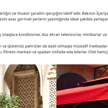
lığın və müasir şəraitin qarışığını təklif edir. Bakının İçər
imi əsas görməli yerlərin yaxınlığında ideal şəkildə yerləşərə
 otaqlara kondisioner, düz ekran televizorlar, minibarlar və p
 və qlütensiz pəhrizlər də daxil olmaqla müxtəlif mətbəxlər t
, fitness mərkəzi və spadan istifadə edə bilərlər. Otel həmçi