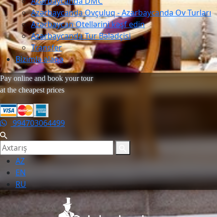
Azərbaycanda DMC
Azərbaycanda Ovçuluq - Azərbaycanda Ov Turları
Azərbaycan Otellərini kəşf edin
Azərbaycanda Tur Bələdçisi
Transfer
Bizimlə əlaqə
Pay online and book your tour
at the cheapest prices
994703064499
AZ
EN
RU