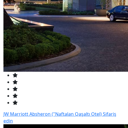
JW Marriott Absheron ("Naftalan Qaşaltı Otel)
Sifariş
edin