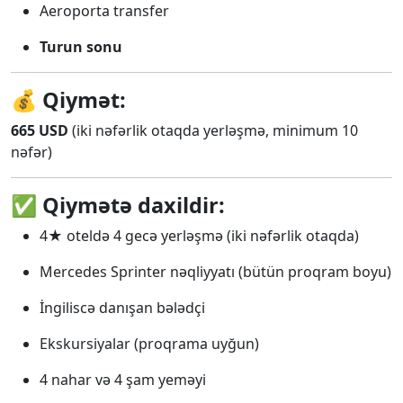
Aeroporta transfer
Turun sonu
💰
Qiymət:
665 USD
(iki nəfərlik otaqda yerləşmə, minimum 10
nəfər)
✅
Qiymətə daxildir:
4★ oteldə 4 gecə yerləşmə (iki nəfərlik otaqda)
Mercedes Sprinter nəqliyyatı (bütün proqram boyu)
İngiliscə danışan bələdçi
Ekskursiyalar (proqrama uyğun)
4 nahar və 4 şam yeməyi