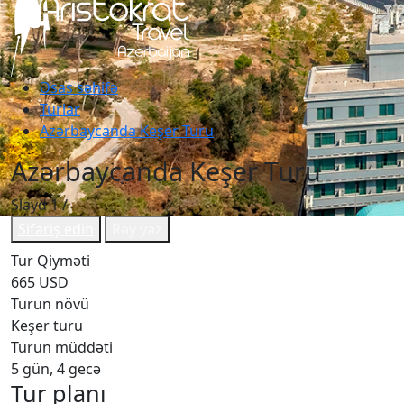
Əsas səhifə
Turlar
Azərbaycanda Keşer Turu
Azərbaycanda Keşer Turu
Slayd
1
/
Sifariş edin
Rəy yaz
Tur Qiyməti
665 USD
Turun növü
Keşer turu
Turun müddəti
5 gün, 4 gecə
Tur planı