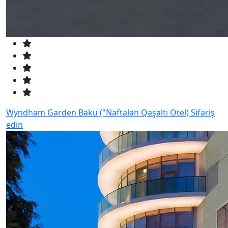
Wyndham Garden Baku ("Naftalan Qaşaltı Otel)
Sifariş
edin