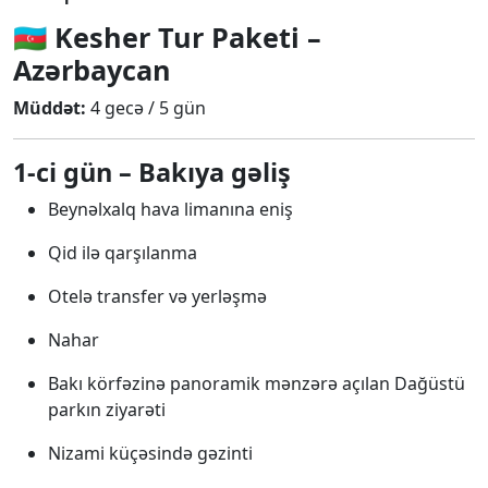
🇦🇿
Kesher Tur Paketi –
Azərbaycan
Müddət:
4 gecə / 5 gün
1-ci gün – Bakıya gəliş
Beynəlxalq hava limanına eniş
Qid ilə qarşılanma
Otelə transfer və yerləşmə
Nahar
Bakı körfəzinə panoramik mənzərə açılan Dağüstü
parkın ziyarəti
Nizami küçəsində gəzinti