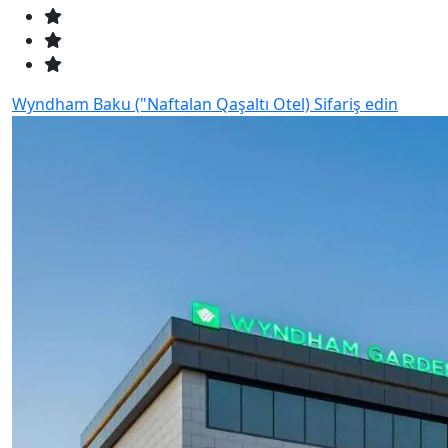
Wyndham Baku ("Naftalan Qaşaltı Otel)
Sifariş edin