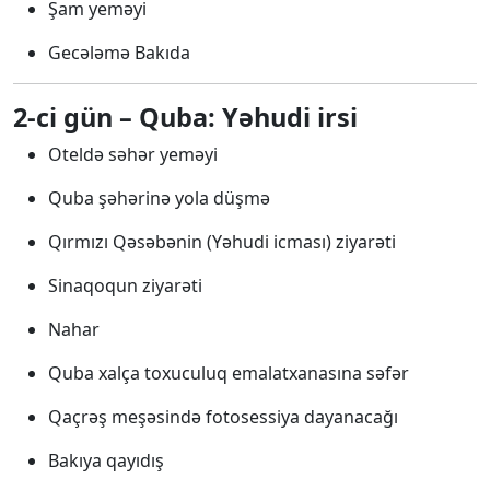
Şam yeməyi
Gecələmə Bakıda
2-ci gün – Quba: Yəhudi irsi
Oteldə səhər yeməyi
Quba şəhərinə yola düşmə
Qırmızı Qəsəbənin (Yəhudi icması) ziyarəti
Sinaqoqun ziyarəti
Nahar
Quba xalça toxuculuq emalatxanasına səfər
Qaçrəş meşəsində fotosessiya dayanacağı
Bakıya qayıdış