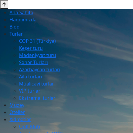
Ana Səhifə
Haqqımızda
Bloq
Turlar
COP 31 (Türkiyə)
Keşer turu
Mədəniyyət turu
Şəhər Turları
Azərbaycan turları
Ailə turları
Müalicəvi turlar
VİP turlar
Ekstremal turlar
Muzey
Otellər
Xidmətlər
Qolf Klub