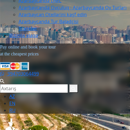
Azərbaycanda DMC
Azərbaycanda Ovçuluq - Azərbaycanda Ov Turları
Azərbaycan Otellərini kəşf edin
Azərbaycanda Tur Bələdçisi
Transfer
Bizimlə əlaqə
Pay online and book your tour
at the cheapest prices
994703064499
AZ
EN
RU