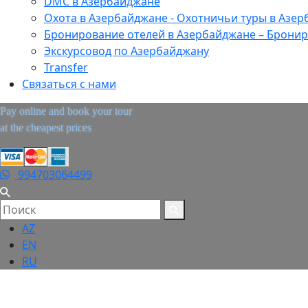
DMC в Азербайджане
Охота в Азербайджане - Охотничьи туры в Азе
Бронирование отелей в Азербайджане – Бронир
Экскурсовод по Азербайджану
Transfer
Связаться с нами
Pay online and book your tour
at the cheapest prices
994703064499
AZ
EN
RU