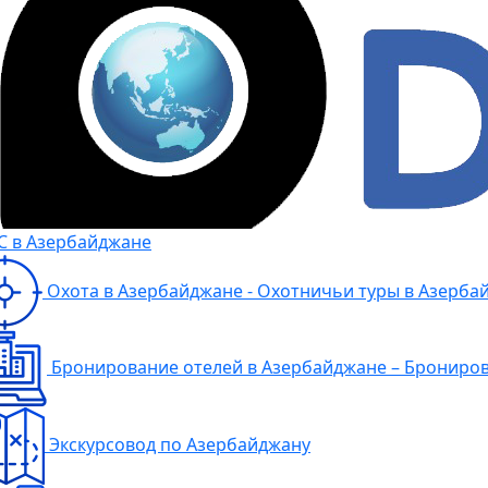
 в Азербайджане
Охота в Азербайджане - Охотничьи туры в Азерба
Бронирование отелей в Азербайджане – Брониров
Экскурсовод по Азербайджану