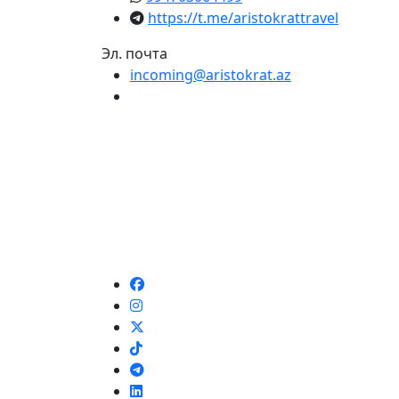
https://t.me/aristokrattravel
Эл. почта
incoming@aristokrat.az