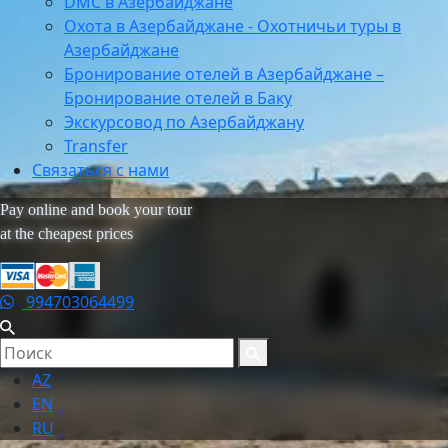
DMC в Азербайджане
Охота в Азербайджане - Охотничьи туры в
Азербайджане
Бронирование отелей в Азербайджане –
Бронирование отелей в Баку
Экскурсовод по Азербайджану
Transfer
Связаться с нами
Pay online and book your tour
at the cheapest prices
994703064499
AZ
EN
RU