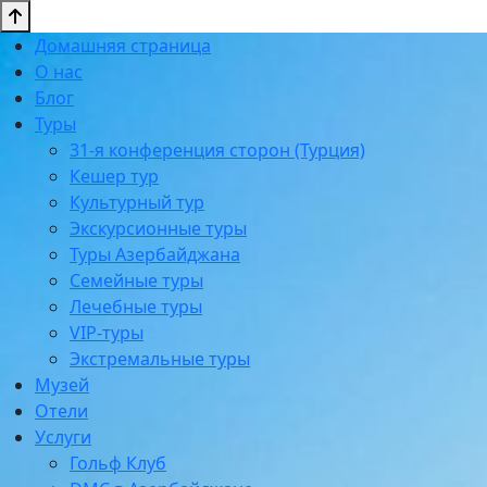
Домашняя страница
О нас
Блог
Туры
31-я конференция сторон (Турция)
Кешер тур
Культурный тур
Экскурсионные туры
Туры Азербайджана
Семейные туры
Лечебные туры
VIP-туры
Экстремальные туры
Музей
Отели
Услуги
Гольф Клуб