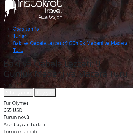
Əsas səhifə
Turlar
Bakı və Qəbələ Ləzzəti: 9 Günlük Mədəni və Macəra
Turu
Bakı və Qəbələ Ləzzəti: 9
Günlük Mədəni və Macəra Turu
Slayd
1
/
Sifariş edin
Rəy yaz
Tur Qiyməti
665 USD
Turun növü
Azərbaycan turları
Turun müddəti