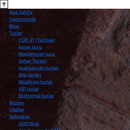
Ana Səhifə
Haqqımızda
Bloq
Turlar
COP 31 (Türkiyə)
Keşer turu
Mədəniyyət turu
Şəhər Turları
Azərbaycan turları
Ailə turları
Müalicəvi turlar
VİP turlar
Ekstremal turlar
Muzey
Otellər
Xidmətlər
Qolf Klub