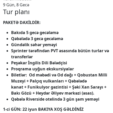
9 Gün, 8 Gecə
Tur planı
PAKETƏ DAXİLDİR:
Bakıda 5 gecə gecələmə
Qəbələdə 3 gecə gecələmə
Gündəlik səhər yeməyi
Sprinter tərəfindən PVT əsasında bütün turlar və
transferlər
Peşəkar İngilis Dili Bələdçisi
Proqrama uyğun ekskursiyalar
Biletlər: Od məbədi və Od dağı + Qobustan Milli
Muzeyi + Palçıq vulkanları + Qəbələdə
kanat + Funikulyor gəzintisi + Şəki Xan Sarayı +
Bakı Gözü + Heydər Əliyev mərkəzi (əsas).
Qəbələ Riverside otelində 3 gün şam yeməyi
1-ci GÜN: 22 iyun BAKIYA XOŞ GƏLDİNİZ