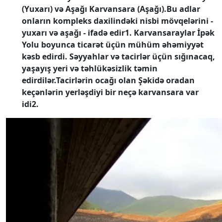
(Yuxarı) və Aşağı Karvansara (Aşağı).Bu adlar
onların kompleks daxilindəki nisbi mövqelərini -
yuxarı və aşağı - ifadə edir1. Karvansaraylar İpək
Yolu boyunca ticarət üçün mühüm əhəmiyyət
kəsb edirdi. Səyyahlar və tacirlər üçün sığınacaq,
yaşayış yeri və təhlükəsizlik təmin
edirdilər.Tacirlərin ocağı olan Şəkidə oradan
keçənlərin yerləşdiyi bir neçə karvansara var
idi2.