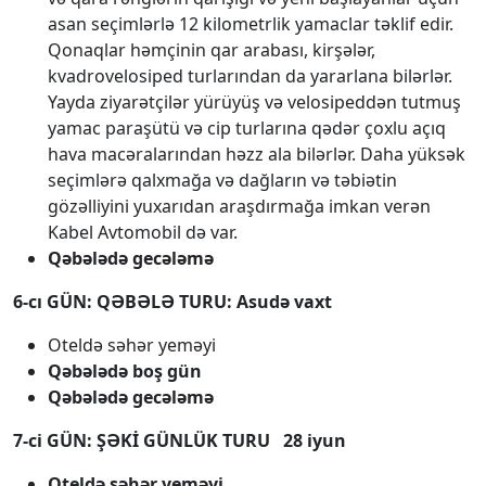
asan seçimlərlə 12 kilometrlik yamaclar təklif edir.
Qonaqlar həmçinin qar arabası, kirşələr,
kvadrovelosiped turlarından da yararlana bilərlər.
Yayda ziyarətçilər yürüyüş və velosipeddən tutmuş
yamac paraşütü və cip turlarına qədər çoxlu açıq
hava macəralarından həzz ala bilərlər. Daha yüksək
seçimlərə qalxmağa və dağların və təbiətin
gözəlliyini yuxarıdan araşdırmağa imkan verən
Kabel Avtomobil də var.
Qəbələdə gecələmə
6-cı GÜN: QƏBƏLƏ TURU: Asudə vaxt
Oteldə səhər yeməyi
Qəbələdə boş gün
Qəbələdə gecələmə
7-ci GÜN: ŞƏKİ GÜNLÜK TURU 28 iyun
Oteldə səhər yeməyi