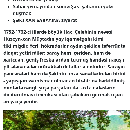
Səhər yeməyindən sonra Şəki şəhərinə yola
düşmək
ŞƏKİ XAN SARAYINA ziyarət
1752-1762-ci illərdə böyük Hacı Çələbinin nəvəsi
Hüseyn-xan Müştadın yay iqamətgahı kimi
tikilmişdir. Yerli hökmdarlar aydın şəkildə təfərrüata
diqqət yetirirdilər: saray həm içəridən, həm də
xaricdən, geniş freskalardan tutmuş həndəsi naxışlı
plitələrə qədər mürəkkəb detallarla doludur. Sarayın
pəncərələri həm də Şəkinin imza sənətlərindən birini
- yapışqan və mismar olmadan bir-birinə bərkidilmiş
minlərlə rəngli şüşə parçaları ilə taxta qəfəslərin
doldurulması texnikası olan şəbəkəni görmək üçün
ən yaxşı yerdir.