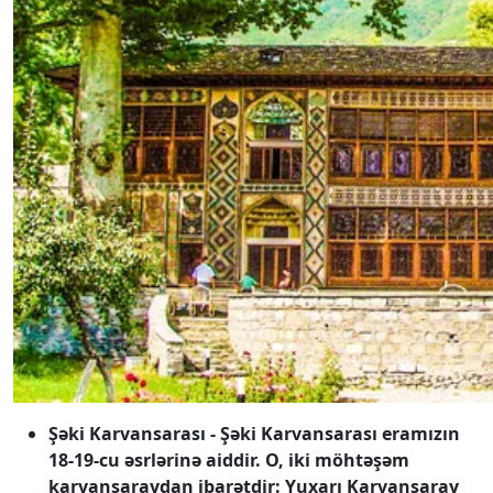
Şəki Karvansarası - Şəki Karvansarası eramızın
18-19-cu əsrlərinə aiddir. O, iki möhtəşəm
karvansaraydan ibarətdir: Yuxarı Karvansaray