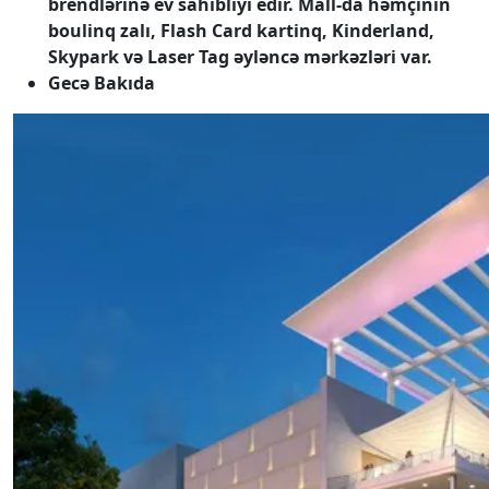
brendlərinə ev sahibliyi edir. Mall-da həmçinin
boulinq zalı, Flash Card kartinq, Kinderland,
Skypark və Laser Tag əyləncə mərkəzləri var.
Gecə Bakıda