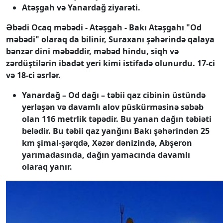
Atəşgah və Yanardağ ziyarəti.
Əbədi Ocaq məbədi - Atəşgah - Bakı Atəşgahı "Od
məbədi" olaraq da bilinir, Suraxanı şəhərində qalaya
bənzər dini məbəddir, məbəd hindu, siqh və
zərdüştilərin ibadət yeri kimi istifadə olunurdu. 17-ci
və 18-ci əsrlər.
Yanardağ – Od dağı – təbii qaz cibinin üstündə
yerləşən və davamlı alov püskürməsinə səbəb
olan 116 metrlik təpədir. Bu yanan dağın təbiəti
belədir. Bu təbii qaz yanğını Bakı şəhərindən 25
km şimal-şərqdə, Xəzər dənizində, Abşeron
yarımadasında, dağın yamacında davamlı
olaraq yanır.