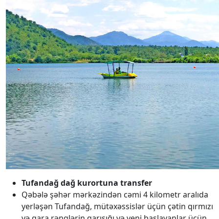
Tufandağ dağ kurortuna transfer
Qəbələ şəhər mərkəzindən cəmi 4 kilometr aralıda
yerləşən Tufandağ, mütəxəssislər üçün çətin qırmızı
və qara rənglərin qarışığı və yeni başlayanlar üçün