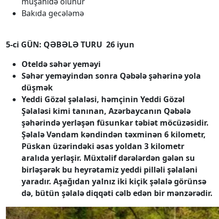
müşahidə olunur
Bakıda gecələmə
5-ci GÜN: QƏBƏLƏ TURU 26 iyun
Oteldə səhər yeməyi
Səhər yeməyindən sonra Qəbələ şəhərinə yola
düşmək
Yeddi Gözəl şəlaləsi, həmçinin Yeddi Gözəl
Şəlaləsi kimi tanınan, Azərbaycanın Qəbələ
şəhərində yerləşən füsunkar təbiət möcüzəsidir.
Şəlalə Vəndam kəndindən təxminən 6 kilometr,
Püskan üzərindəki əsas yoldan 3 kilometr
aralıda yerləşir. Müxtəlif dərələrdən gələn su
birləşərək bu heyrətamiz yeddi pilləli şəlaləni
yaradır. Aşağıdan yalnız iki kiçik şəlalə görünsə
də, bütün şəlalə diqqəti cəlb edən bir mənzərədir.