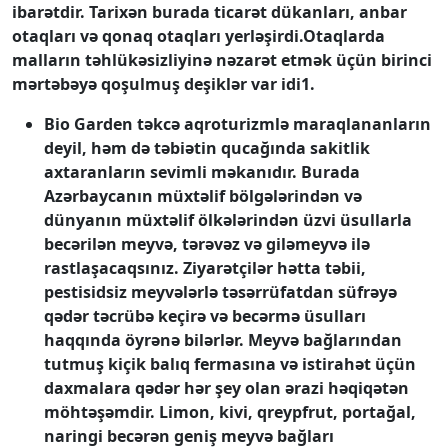
ibarətdir. Tarixən burada ticarət dükanları, anbar
otaqları və qonaq otaqları yerləşirdi.Otaqlarda
malların təhlükəsizliyinə nəzarət etmək üçün birinci
mərtəbəyə qoşulmuş deşiklər var idi1.
Bio Garden təkcə aqroturizmlə maraqlananların
deyil, həm də təbiətin qucağında sakitlik
axtaranların sevimli məkanıdır. Burada
Azərbaycanın müxtəlif bölgələrindən və
dünyanın müxtəlif ölkələrindən üzvi üsullarla
becərilən meyvə, tərəvəz və giləmeyvə ilə
rastlaşacaqsınız. Ziyarətçilər hətta təbii,
pestisidsiz meyvələrlə təsərrüfatdan süfrəyə
qədər təcrübə keçirə və becərmə üsulları
haqqında öyrənə bilərlər. Meyvə bağlarından
tutmuş kiçik balıq fermasına və istirahət üçün
daxmalara qədər hər şey olan ərazi həqiqətən
möhtəşəmdir. Limon, kivi, qreypfrut, portağal,
naringi becərən geniş meyvə bağları