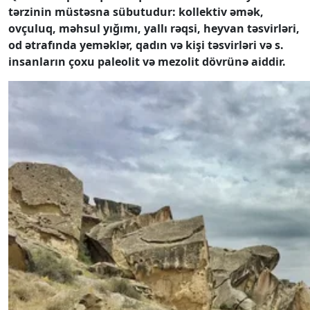
tərzinin müstəsna sübutudur: kollektiv əmək,
ovçuluq, məhsul yığımı, yallı rəqsi, heyvan təsvirləri,
od ətrafında yeməklər, qadın və kişi təsvirləri və s.
insanların çoxu paleolit ​​və mezolit dövrünə aiddir.