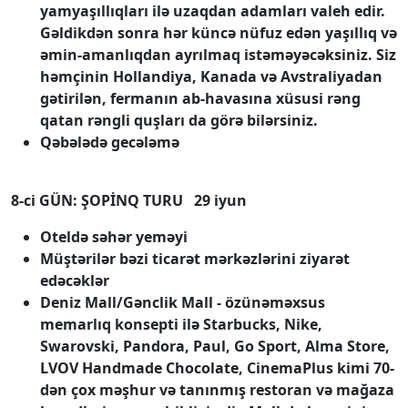
yamyaşıllıqları ilə uzaqdan adamları valeh edir.
Gəldikdən sonra hər küncə nüfuz edən yaşıllıq və
əmin-amanlıqdan ayrılmaq istəməyəcəksiniz. Siz
həmçinin Hollandiya, Kanada və Avstraliyadan
gətirilən, fermanın ab-havasına xüsusi rəng
qatan rəngli quşları da görə bilərsiniz.
Qəbələdə gecələmə
8-ci GÜN: ŞOPİNQ TURU 29 iyun
Oteldə səhər yeməyi
Müştərilər bəzi ticarət mərkəzlərini ziyarət
edəcəklər
Deniz Mall/Gənclik Mall - özünəməxsus
memarlıq konsepti ilə Starbucks, Nike,
Swarovski, Pandora, Paul, Go Sport, Alma Store,
LVOV Handmade Chocolate, CinemaPlus kimi 70-
dən çox məşhur və tanınmış restoran və mağaza