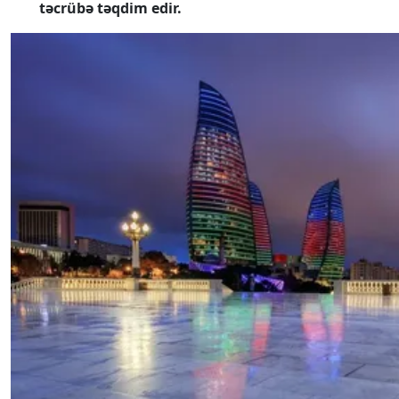
təcrübə təqdim edir.