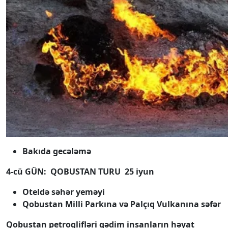
Bakıda gecələmə
4-cü GÜN: QOBUSTAN TURU 25 iyun
Oteldə səhər yeməyi
Qobustan Milli Parkına və Palçıq Vulkanına səfər
Qobustan petroqlifləri qədim insanların həyat