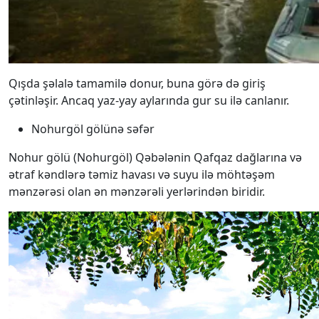
Qışda şəlalə tamamilə donur, buna görə də giriş
çətinləşir. Ancaq yaz-yay aylarında gur su ilə canlanır.
Nohurgöl gölünə səfər
Nohur gölü (Nohurgöl) Qəbələnin Qafqaz dağlarına və
ətraf kəndlərə təmiz havası və suyu ilə möhtəşəm
mənzərəsi olan ən mənzərəli yerlərindən biridir.