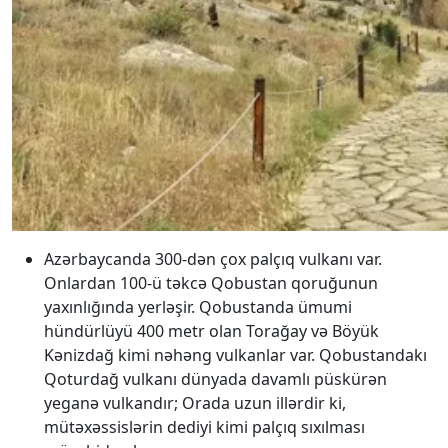
Azərbaycanda 300-dən çox palçıq vulkanı var.
Onlardan 100-ü təkcə Qobustan qoruğunun
yaxınlığında yerləşir. Qobustanda ümumi
hündürlüyü 400 metr olan Torağay və Böyük
Kənizdağ kimi nəhəng vulkanlar var. Qobustandakı
Qoturdağ vulkanı dünyada davamlı püskürən
yeganə vulkandır; Orada uzun illərdir ki,
mütəxəssislərin dediyi kimi palçıq sıxılması