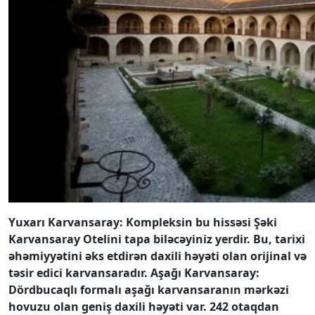
Yuxarı Karvansaray: Kompleksin bu hissəsi Şəki
Karvansaray Otelini tapa biləcəyiniz yerdir. Bu, tarixi
əhəmiyyətini əks etdirən daxili həyəti olan orijinal və
təsir edici karvansaradır. Aşağı Karvansaray:
Dördbucaqlı formalı aşağı karvansaranın mərkəzi
hovuzu olan geniş daxili həyəti var. 242 otaqdan