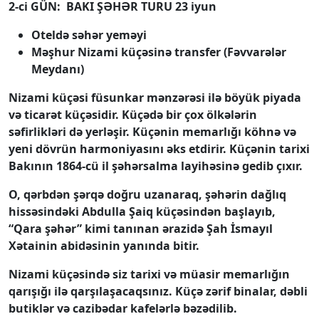
2-ci GÜN: BAKI ŞƏHƏR TURU 23 iyun
Oteldə səhər yeməyi
Məşhur Nizami küçəsinə transfer (Fəvvarələr
Meydanı)
Nizami küçəsi füsunkar mənzərəsi ilə böyük piyada
və ticarət küçəsidir. Küçədə bir çox ölkələrin
səfirlikləri də yerləşir. Küçənin memarlığı köhnə və
yeni dövrün harmoniyasını əks etdirir. Küçənin tarixi
Bakının 1864-cü il şəhərsalma layihəsinə gedib çıxır.
O, qərbdən şərqə doğru uzanaraq, şəhərin dağlıq
hissəsindəki Abdulla Şaiq küçəsindən başlayıb,
“Qara şəhər” kimi tanınan ərazidə Şah İsmayıl
Xətainin abidəsinin yanında bitir.
Nizami küçəsində siz tarixi və müasir memarlığın
qarışığı ilə qarşılaşacaqsınız. Küçə zərif binalar, dəbli
butiklər və cazibədar kafelərlə bəzədilib.