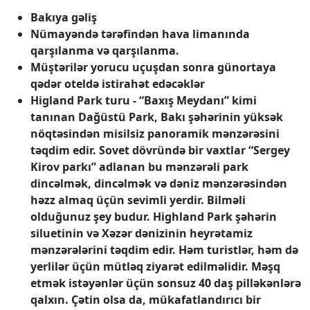
Bakıya gəliş
Nümayəndə tərəfindən hava limanında
qarşılanma və qarşılanma.
Müştərilər yorucu uçuşdan sonra günortaya
qədər oteldə istirahət edəcəklər
Higland Park turu - “Baxış Meydanı” kimi
tanınan Dağüstü Park, Bakı şəhərinin yüksək
nöqtəsindən misilsiz panoramik mənzərəsini
təqdim edir. Sovet dövründə bir vaxtlar “Sergey
Kirov parkı” adlanan bu mənzərəli park
dincəlmək, dincəlmək və dəniz mənzərəsindən
həzz almaq üçün sevimli yerdir. Bilməli
olduğunuz şey budur. Highland Park şəhərin
siluetinin və Xəzər dənizinin heyrətamiz
mənzərələrini təqdim edir. Həm turistlər, həm də
yerlilər üçün mütləq ziyarət edilməlidir. Məşq
etmək istəyənlər üçün sonsuz 40 daş pilləkənlərə
qalxın. Çətin olsa da, mükafatlandırıcı bir