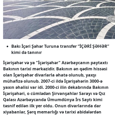
Bakı İçəri Şəhər Turuna transfer “İÇƏRİ ŞƏHƏR”
kimi də tanınır
İçərişəhər və ya "İçərişəhər" Azərbaycanın paytaxtı
Bakının tarixi mərkəzidir. Bakının ən qədim hissəsi
olan İçərişəhər divarlarla əhatə olunub, yaxşı
mühafizə olunub. 2007-ci ildə İçərişəhərin 3000-ə
yaxın əhalisi var idi. 2000-ci ilin dekabrında Bakının
İçərişəhəri, o cümlədən Şirvanşahlar Sarayı və Qız
Qalası Azərbaycanda Ümumdünya İrs Saytı kimi
təsnif edilən ilk yer oldu. Onun divarlarında dar
xiyabanlar, Şərq memarlığı və tarixi abidələrdən