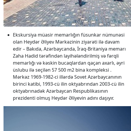
Ekskursiya müasir memarlığın füsunkar nümunəsi
olan Heydər Əliyev Mərkəzinin ziyarəti ilə davam
edir – Bakıda, Azərbaycanda, İraq-Britaniya memarı
Zaha Hadid tərəfindən layihələndirilmiş və fərqli
memarlığı və kəskin bucaqlardan qaçan axarlı, əyri
üslubu ilə seçilən 57 500 m2 bina kompleksi .
Mərkəz 1969-1982-ci illərdə Sovet Azərbaycanının
birinci katibi, 1993-cü ilin oktyabrından 2003-cü ilin
oktyabrınadək Azərbaycan Respublikasının
prezidenti olmuş Heydər Əliyevin adını daşıyır.