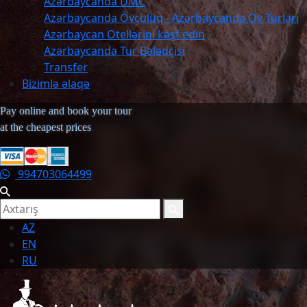
Azərbaycanda DMC
Azərbaycanda Ovçuluq - Azərbaycanda Ov Turları
Azərbaycan Otellərini kəşf edin
Azərbaycanda Tur Bələdçisi
Transfer
Bizimlə əlaqə
Pay online and book your tour
at the cheapest prices
994703064499
AZ
EN
RU