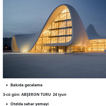
Bakıda gecələmə
3-cü gün: ABŞERON TURU 24 iyun
Oteldə səhər yeməyi