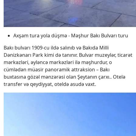
Axşam tura yola düşmə - Məşhur Bakı Bulvarı turu
Bakı bulvarı 1909-cu ildə salınıb və Bakıda Milli
Dənizkənarı Park kimi də tanınır. Bulvar muzeylər, ticarət
mərkəzləri, əyləncə mərkəzləri ilə məşhurdur, o
cümlədən müasir panoramik attraksion – Bakı
buxtasına gözəl mənzərəsi olan Şeytanın çarxı.. Otelə
transfer və qeydiyyat, oteldə asudə vaxt.