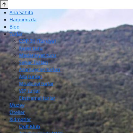
Ana Səhifə
Haqqımızda
Bloq
Turlar
COP 31 (Türkiyə)
Keşer turu
Mədəniyyət turu
Şəhər Turları
Azərbaycan turları
Ailə turları
Müalicəvi turlar
VİP turlar
Ekstremal turlar
Muzey
Otellər
Xidmətlər
Qolf Klub