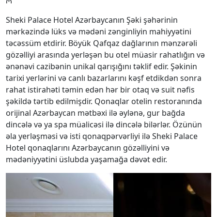
₼
Sheki Palace Hotel Azərbaycanın Şəki şəhərinin
mərkəzində lüks və mədəni zənginliyin mahiyyətini
təcəssüm etdirir. Böyük Qafqaz dağlarının mənzərəli
gözəlliyi arasında yerləşən bu otel müasir rahatlığın və
ənənəvi cazibənin unikal qarışığını təklif edir. Şəkinin
tarixi yerlərini və canlı bazarlarını kəşf etdikdən sonra
rahat istirahəti təmin edən hər bir otaq və suit nəfis
şəkildə tərtib edilmişdir. Qonaqlar otelin restoranında
orijinal Azərbaycan mətbəxi ilə əylənə, gur bağda
dincələ və ya spa müalicəsi ilə dincələ bilərlər. Özünün
əla yerləşməsi və isti qonaqpərvərliyi ilə Sheki Palace
Hotel qonaqlarını Azərbaycanın gözəlliyini və
mədəniyyətini üslubda yaşamağa dəvət edir.