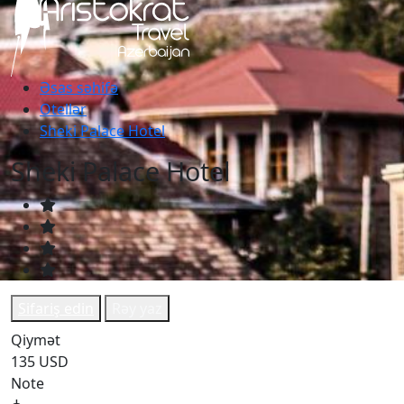
Əsas səhifə
Otellər
Sheki Palace Hotel
Sheki Palace Hotel
Sifariş edin
Rəy yaz
Qiymət
135 USD
Note