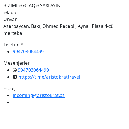
BİZİMLƏ ƏLAQƏ SAXLAYIN
Əlaqə
Ünvan
Azərbaycan, Bakı, Əhməd Rəcəbli, Aynalı Plaza 4-cü
mərtəbə
Telefon *
994703064499
Mesenjerler
994703064499
https://t.me/aristokrattravel
E-poçt
incoming@aristokrat.az