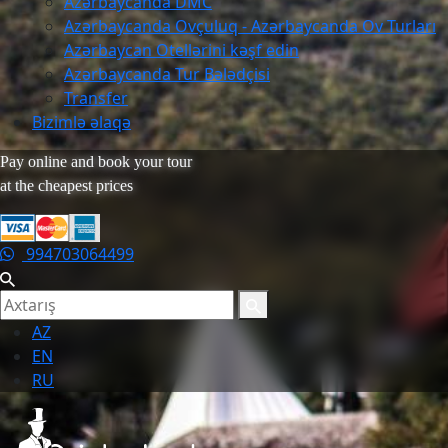
Azərbaycanda DMC
Azərbaycanda Ovçuluq - Azərbaycanda Ov Turları
Azərbaycan Otellərini kəşf edin
Azərbaycanda Tur Bələdçisi
Transfer
Bizimlə əlaqə
Pay online and book your tour
at the cheapest prices
994703064499
AZ
EN
RU