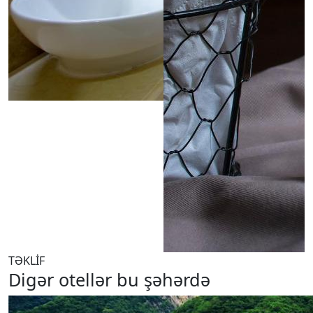
TƏKLİF
Digər otellər bu şəhərdə