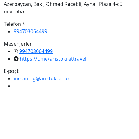
Azərbaycan, Bakı, Əhməd Rəcəbli, Aynalı Plaza 4-cü
mərtəbə
Telefon *
994703064499
Mesenjerler
994703064499
https://t.me/aristokrattravel
E-poçt
incoming@aristokrat.az