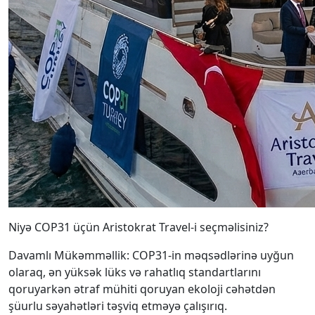
Niyə COP31 üçün Aristokrat Travel-i seçməlisiniz?
Davamlı Mükəmməllik: COP31-in məqsədlərinə uyğun
olaraq, ən yüksək lüks və rahatlıq standartlarını
qoruyarkən ətraf mühiti qoruyan ekoloji cəhətdən
şüurlu səyahətləri təşviq etməyə çalışırıq.