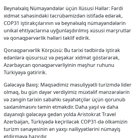
Beynəlxalq Nümayəndələr üçün Xüsusi Həllər: Fərdi
xidmət sahəsindəki təcrübəmizdən istifadə edərək,
COP31 iştirakçılarının və beynəlxalq nümayəndələrin
unikal ehtiyaclarına uyğunlaşdırılmış xüsusi marşrutlar
və qonaqpərvərlik həlləri təklif edirik.
Qonaqpərvərlik Körpüsü: Bu tarixi tədbirdə iştirak
edənlərə qüsursuz və peşəkar xidmət göstərərək,
Azərbaycan qonaqpərvərliyinin məşhur ruhunu
Türkiyəyə gətiririk.
Gələcəyə Baxış: Məqsədimiz məsuliyyətli turizmdə lider
olmaq, bu gün dəyər verdiyimiz müxtəlif mənzərələrin
və zəngin tarixin sabahkı səyahətçilər üçün qorunub
saxlanılmasını təmin etməkdir. Daha yaşıl və daha
dayanıqlı gələcəyə gedən yolda Aristokrat Travel
Azerbaijan, Türkiyədə keçiriləcək COP31-də ölkəmizin
turizm sənayesinin ən yaxşı nailiyyətlərini nümayiş
etdirməyə hazırdır.