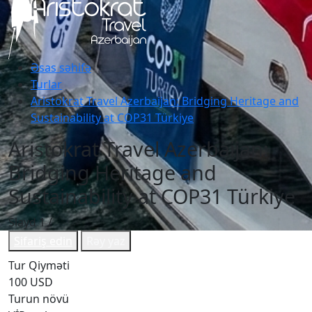
Əsas səhifə
Turlar
Aristokrat Travel Azerbaijan: Bridging Heritage and
Sustainability at COP31 Türkiye
Aristokrat Travel Azerbaijan:
Bridging Heritage and
Sustainability at COP31 Türkiye
Slayd
1
/
Sifariş edin
Rəy yaz
Tur Qiyməti
100 USD
Turun növü