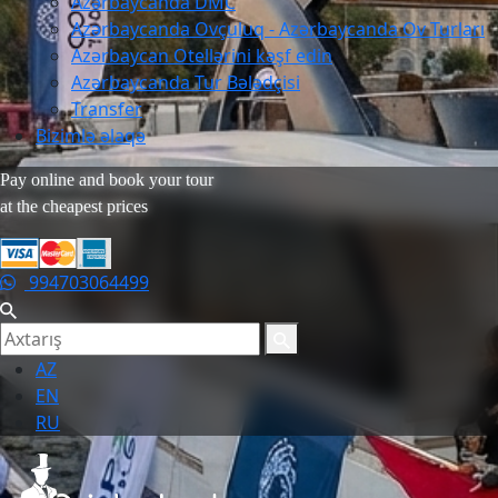
Azərbaycanda DMC
Azərbaycanda Ovçuluq - Azərbaycanda Ov Turları
Azərbaycan Otellərini kəşf edin
Azərbaycanda Tur Bələdçisi
Transfer
Bizimlə əlaqə
Pay online and book your tour
at the cheapest prices
994703064499
AZ
EN
RU