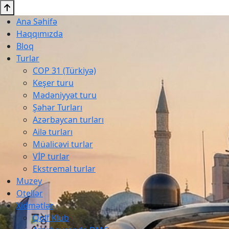
Ana Səhifə
Haqqımızda
Bloq
Turlar
COP 31 (Türkiyə)
Keşer turu
Mədəniyyət turu
Şəhər Turları
Azərbaycan turları
Ailə turları
Müalicəvi turlar
VİP turlar
Ekstremal turlar
Muzey
Otellər
Xidmətlər
Qolf Klub