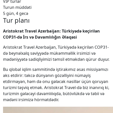
VİP turlar
Turun müddəti
5 gün, 4 gecə
Tur planı
Aristokrat Travel Azerbaijan: Türkiyədə keçirilən
COP31-də İrs və Davamlılığın Əlaqəsi
Aristokrat Travel Azerbaijan, Türkiyədə keçirilən COP31-
də beynəlxalq səviyyədə mükəmməllik irsimizi və
mədəniyyətə sadiqliyimizi təmsil etməkdən qürur duyur.
Bu qlobal iqlim sammitində iştirakımız əsas missiyamızı
əks etdirir: təkcə dünyanın gözəlliyini nümayiş
etdirməyən, həm də onu gələcək nəsillər üçün qoruyan
turizmi təşviq etmək. Aristokrat Travel-də biz inanırıq ki,
turizmin gələcəyi davamlılıqda, bütövlükdə və təbii və
mədəni irsimizə hörmətdədir.