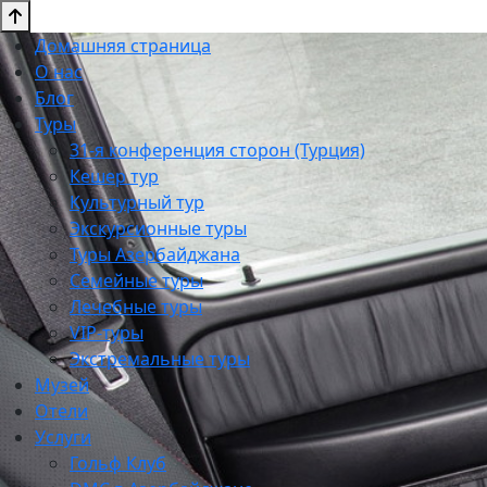
Домашняя страница
О нас
Блог
Туры
31-я конференция сторон (Турция)
Кешер тур
Культурный тур
Экскурсионные туры
Туры Азербайджана
Семейные туры
Лечебные туры
VIP-туры
Экстремальные туры
Музей
Отели
Услуги
Гольф Клуб