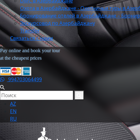
DMC в Азербайджане
Охота в Азербайджане - Охотничьи туры в Азе
Бронирование отелей в Азербайджане – Бронир
Экскурсовод по Азербайджану
Transfer
Связаться с нами
Pay online and book your tour
at the cheapest prices
994703064499
AZ
EN
RU