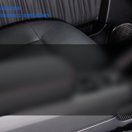
рбайджане
ование отелей в Баку