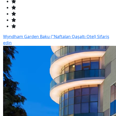
Wyndham Garden Baku ("Naftalan Qaşaltı Otel)
Sifariş
edin