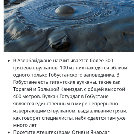
В Азербайджане насчитывается более 300
грязевых вулканов. 100 из них находятся вблизи
одного только Гобустанского заповедника. В
Гобустане есть гигантские вулканы, такие как
Торагай и Большой Каниздаг, с общей высотой
400 метров. Вулкан Готурдаг в Гобустане
является единственным в мире непрерывно
извергающимся вулканом; выдавливание грязи,
как говорят специалисты, наблюдается там уже
много лет
Посетите Атешгях (Храм Огня) и Янардаг