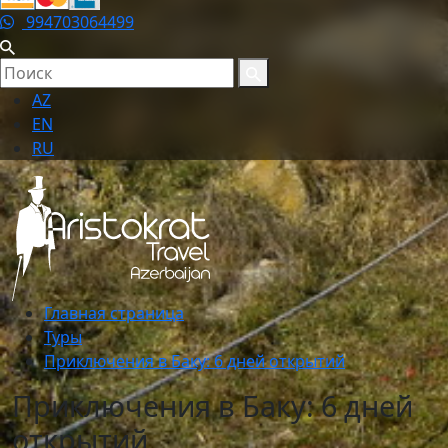
994703064499
AZ
EN
RU
Главная страница
Туры
Приключения в Баку: 6 дней открытий
Приключения в Баку: 6 дней
открытий