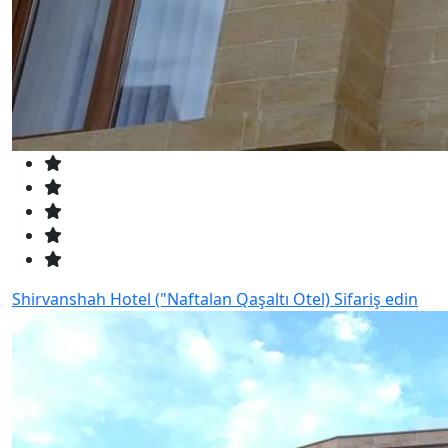
Shirvanshah Hotel ("Naftalan Qaşaltı Otel)
Sifariş edin