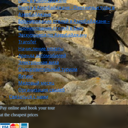
DMC в Азербайджане
Охота в Азербайджане - Охотничьи туры в
Азербайджане
Бронирование отелей в Азербайджане –
Бронирование отелей в Баку
Экскурсовод по Азербайджану
Transfer
Начисление оплаты
Аренда автомобилей
Электронная виза
Оздоровительный туризм
Яхтинг
Медовый месяц
Организация свадеб
Связаться с нами
Pay online and book your tour
at the cheapest prices