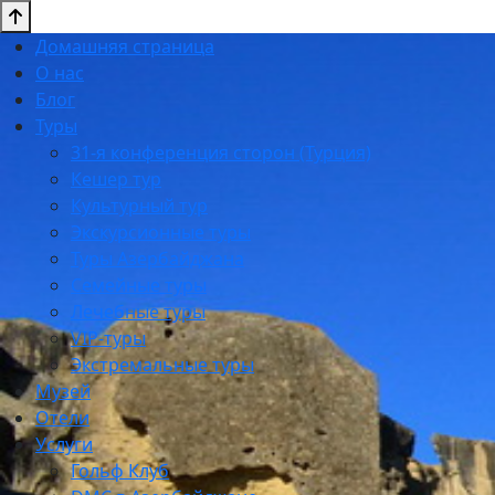
Домашняя страница
О нас
Блог
Туры
31-я конференция сторон (Турция)
Кешер тур
Культурный тур
Экскурсионные туры
Туры Азербайджана
Семейные туры
Лечебные туры
VIP-туры
Экстремальные туры
Музей
Отели
Услуги
Гольф Клуб