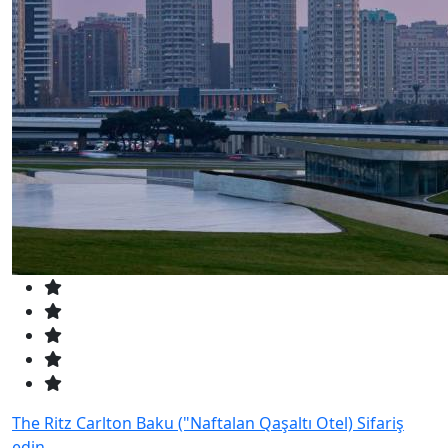
The Ritz Carlton Baku ("Naftalan Qaşaltı Otel)
Sifariş
edin