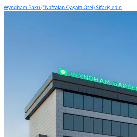
Wyndham Baku ("Naftalan Qaşaltı Otel)
Sifariş edin