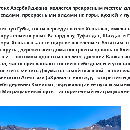
стоке Азербайджана, является прекрасным местом д
 садами, прекрасными видами на горы, кухней и 
тигнув Губы, гости переедут в село Хыналыг, имею
 в окружении вершин Базардюзу, Туфандаг, Шахдаг и
моря. Хыналыг – легендарное поселение с богатым 
 круты, деревенские дома построены довольно близ
лыги — потомки одного из племен древней Кавказск
ал, часто приглашают гостей к себе домой и угощ
осетить мечеть Джума на самой высокой точке села
нского Атешгяха («Храма огня») ждут открытия и д
себя деревню Хыналыг, окружающие ее луга и зимн
й Миграционный путь – исторический миграционны