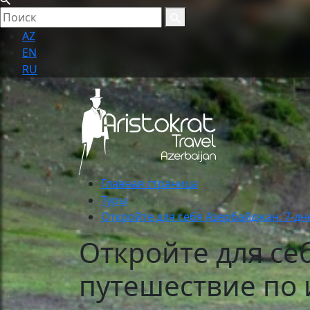
AZ
EN
RU
Главная страница
Туры
Откройте для себя Азербайджан: 7-д
Откройте для се
путешествие по 