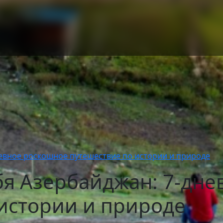
невное роскошное путешествие по истории и природе
бя Азербайджан: 7-дн
истории и природе