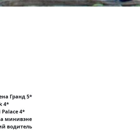
ена Гранд 5*
k 4*
 Palace 4*
 на минивэне
ий водитель