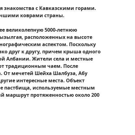
ля знакомства с Кавказскими горами.
лучшими коврами страны.
щее великолепную 5000-летнюю
 Гызылгая, расположенных на высоте
этнографическим аспектом. Поскольку
ко друг к другу, причем крыша одного
ой Албании. Жители села и местные
ают традиционным чаем. После
. От мечетей Шейха Шалбуза, Абу
ругие интересные места. Объект
ие пастбища, используемые местным
й маршрут протяженностью около 200