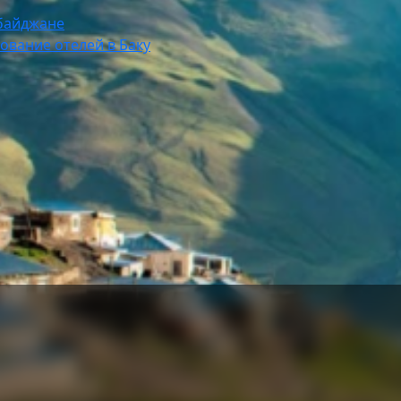
рбайджане
ование отелей в Баку