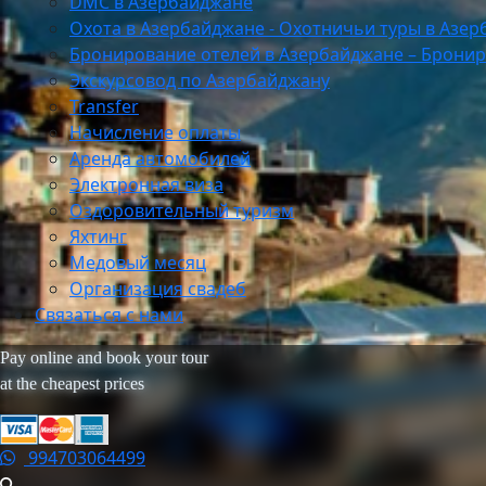
DMC в Азербайджане
Охота в Азербайджане - Охотничьи туры в Азе
Бронирование отелей в Азербайджане – Бронир
Экскурсовод по Азербайджану
Transfer
Начисление оплаты
Аренда автомобилей
Электронная виза
Оздоровительный туризм
Яхтинг
Медовый месяц
Организация свадеб
Связаться с нами
Pay online and book your tour
at the cheapest prices
994703064499