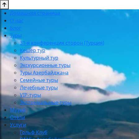
Домашняя страница
О нас
Блог
Туры
31-я конференция сторон (Турция)
Кешер тур
Культурный тур
Экскурсионные туры
Туры Азербайджана
Семейные туры
Лечебные туры
VIP-туры
Экстремальные туры
Музей
Отели
Услуги
Гольф Клуб