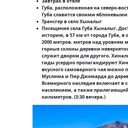
Завтрак в отеле
Губа, расположенная на северо-во
Губа славится своими яблоневыми
Трансгер в село Хыналыг
Посещение села Губа Хыналыг. Дос
историю, в 57 км от города Губа,
2000 метров. метров над уровнем 
горные склоны деревни невероятно
служит двором для другого. Хина
гиды усердно пропагандируют Хин
вкусного самоварного чая можно п
Муслима и Пир Джомарда до дереве
Всемирного наследия включает в 
населением, а также прилегающи
километров. (3:30 вечера.)