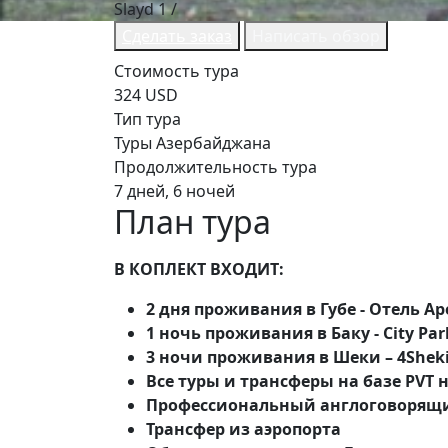
Slayd
1
/
Сделать заказ
Написать обзор
Стоимость тура
324 USD
Тип тура
Туры Азербайджана
Продолжительность тура
7 дней, 6 ночей
План тура
В КОПЛЕКТ ВХОДИТ:
2 дня проживания в Губе - Отель Ар
1 ночь проживания в Баку - City Par
3 ночи проживания в Шеки – 4Sheki
Все туры и трансферы на базе PVT
Профессиональный англоговорящ
Трансфер из аэропорта