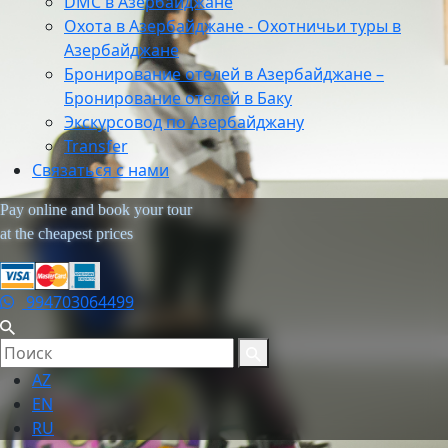
DMC в Азербайджане
Охота в Азербайджане - Охотничьи туры в
Азербайджане
Бронирование отелей в Азербайджане –
Бронирование отелей в Баку
Экскурсовод по Азербайджану
Transfer
Связаться с нами
Pay online and book your tour
at the cheapest prices
994703064499
AZ
EN
RU