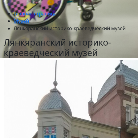
Главная страница
Музей
Лянкяранский историко-краеведческий музей
Лянкяранский историко-
краеведческий музей