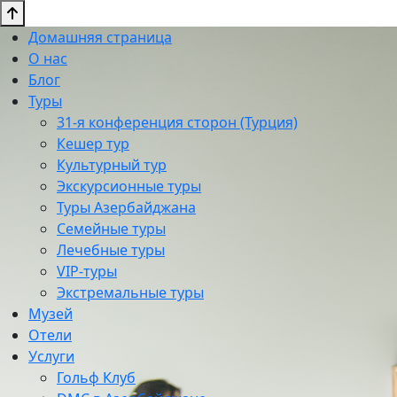
Домашняя страница
О нас
Блог
Туры
31-я конференция сторон (Турция)
Кешер тур
Культурный тур
Экскурсионные туры
Туры Азербайджана
Семейные туры
Лечебные туры
VIP-туры
Экстремальные туры
Музей
Отели
Услуги
Гольф Клуб