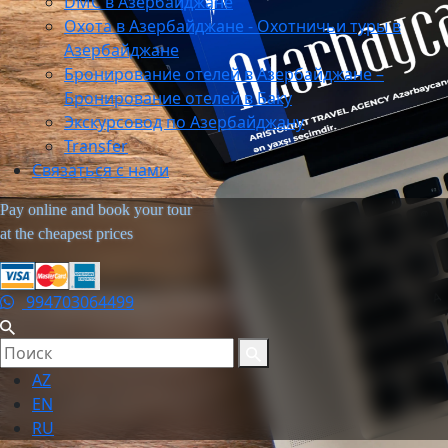
DMC в Азербайджане
Охота в Азербайджане - Охотничьи туры в
Азербайджане
Бронирование отелей в Азербайджане –
Бронирование отелей в Баку
Экскурсовод по Азербайджану
Transfer
Связаться с нами
Pay online and book your tour
at the cheapest prices
994703064499
AZ
EN
RU