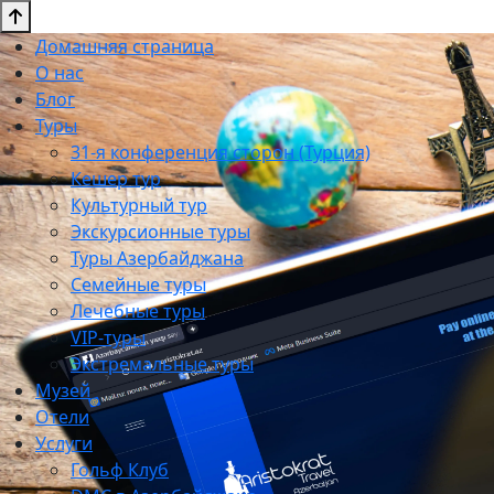
Домашняя страница
О нас
Блог
Туры
31-я конференция сторон (Турция)
Кешер тур
Культурный тур
Экскурсионные туры
Туры Азербайджана
Семейные туры
Лечебные туры
VIP-туры
Экстремальные туры
Музей
Отели
Услуги
Гольф Клуб