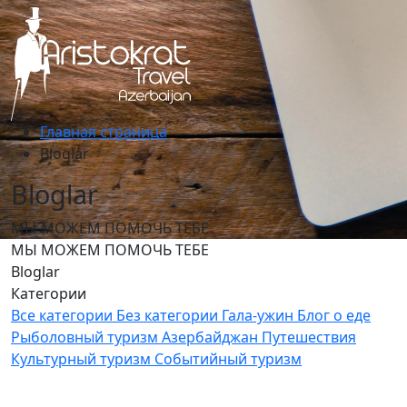
Главная страница
Bloglar
Bloglar
МЫ МОЖЕМ ПОМОЧЬ ТЕБЕ
МЫ МОЖЕМ ПОМОЧЬ ТЕБЕ
Bloglar
Категории
Все категории
Без категории
Гала-ужин
Блог о еде
Рыболовный туризм
Азербайджан Путешествия
Культурный туризм
Событийный туризм