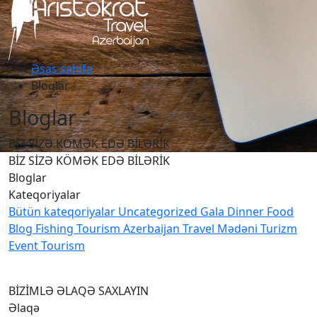
Əsas səhifə
Bloglar
Bloglar
BİZ SİZƏ KÖMƏK EDƏ BİLƏRİK
BİZ SİZƏ KÖMƏK EDƏ BİLƏRİK
Bloglar
Kateqoriyalar
Bütün kateqoriyalar
Uncategorized
Gala Dinner
Food
Blog
Fishing Tourism
Azerbaijan Travel
Mədəni Turizm
Event Tourism
BİZİMLƏ ƏLAQƏ SAXLAYIN
Əlaqə