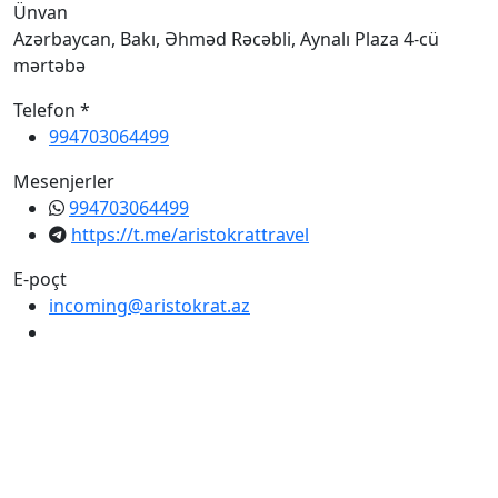
Ünvan
Azərbaycan, Bakı, Əhməd Rəcəbli, Aynalı Plaza 4-cü
mərtəbə
Telefon *
994703064499
Mesenjerler
994703064499
https://t.me/aristokrattravel
E-poçt
incoming@aristokrat.az