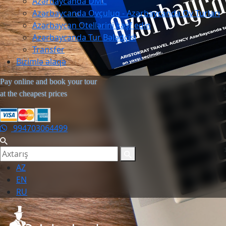
Azərbaycanda DMC
Azərbaycanda Ovçuluq - Azərbaycanda Ov Turları
Azərbaycan Otellərini kəşf edin
Azərbaycanda Tur Bələdçisi
Transfer
Bizimlə əlaqə
Pay online and book your tour
at the cheapest prices
994703064499
AZ
EN
RU