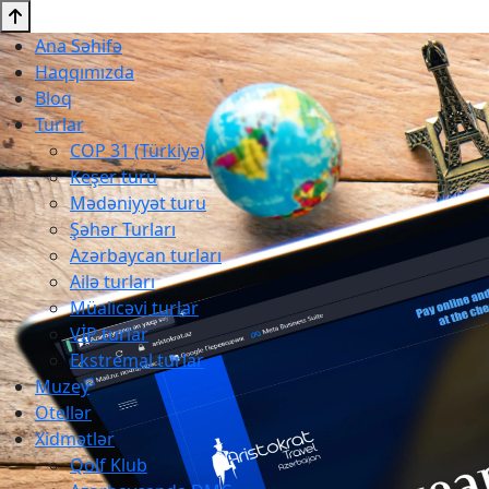
Ana Səhifə
Haqqımızda
Bloq
Turlar
COP 31 (Türkiyə)
Keşer turu
Mədəniyyət turu
Şəhər Turları
Azərbaycan turları
Ailə turları
Müalicəvi turlar
VİP turlar
Ekstremal turlar
Muzey
Otellər
Xidmətlər
Qolf Klub