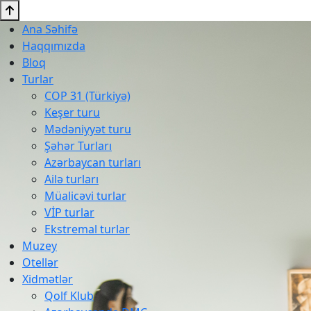
Ana Səhifə
Haqqımızda
Bloq
Turlar
COP 31 (Türkiyə)
Keşer turu
Mədəniyyət turu
Şəhər Turları
Azərbaycan turları
Ailə turları
Müalicəvi turlar
VİP turlar
Ekstremal turlar
Muzey
Otellər
Xidmətlər
Qolf Klub