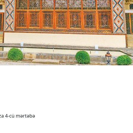
aza 4-cü mərtəbə