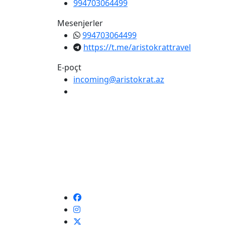
994703064499
Mesenjerler
994703064499
https://t.me/aristokrattravel
E-poçt
incoming@aristokrat.az