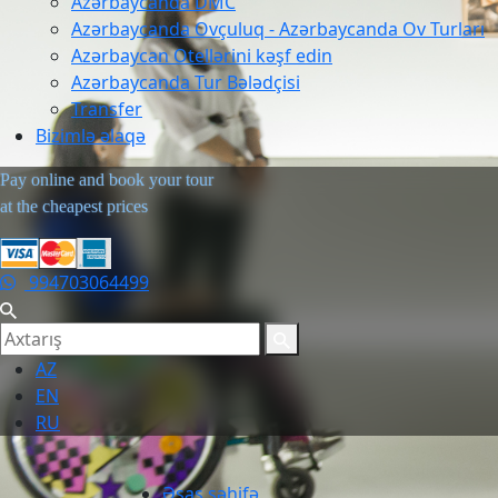
Azərbaycanda DMC
Azərbaycanda Ovçuluq - Azərbaycanda Ov Turları
Azərbaycan Otellərini kəşf edin
Azərbaycanda Tur Bələdçisi
Transfer
Bizimlə əlaqə
Pay online and book your tour
at the cheapest prices
994703064499
AZ
EN
RU
Əsas səhifə