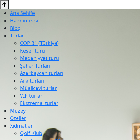
Ana Səhifə
Haqqımızda
Bloq
Turlar
COP 31 (Türkiyə)
Keşer turu
Mədəniyyət turu
Şəhər Turları
Azərbaycan turları
Ailə turları
Müalicəvi turlar
VİP turlar
Ekstremal turlar
Muzey
Otellər
Xidmətlər
Qolf Klub