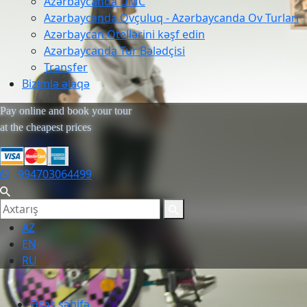
Azərbaycanda DMC
Azərbaycanda Ovçuluq - Azərbaycanda Ov Turları
Azərbaycan Otellərini kəşf edin
Azərbaycanda Tur Bələdçisi
Transfer
Bizimlə əlaqə
Pay online and book your tour
at the cheapest prices
994703064499
AZ
EN
RU
Əsas səhifə