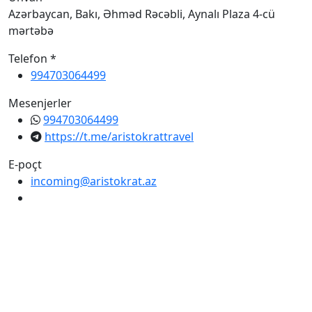
Azərbaycan, Bakı, Əhməd Rəcəbli, Aynalı Plaza 4-cü
mərtəbə
Telefon *
994703064499
Mesenjerler
994703064499
https://t.me/aristokrattravel
E-poçt
incoming@aristokrat.az