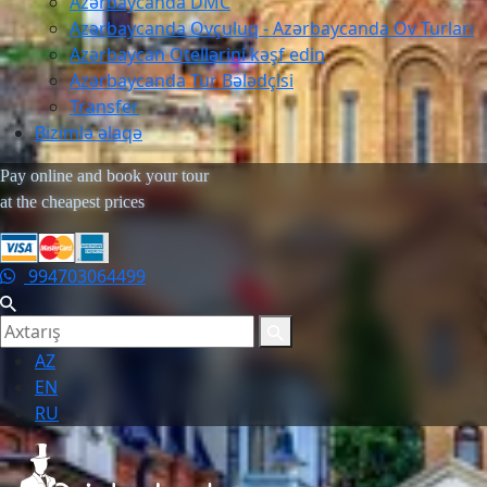
Azərbaycanda DMC
Azərbaycanda Ovçuluq - Azərbaycanda Ov Turları
Azərbaycan Otellərini kəşf edin
Azərbaycanda Tur Bələdçisi
Transfer
Bizimlə əlaqə
Pay online and book your tour
at the cheapest prices
994703064499
AZ
EN
RU