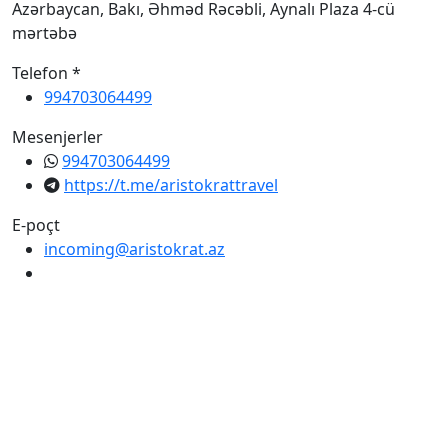
Azərbaycan, Bakı, Əhməd Rəcəbli, Aynalı Plaza 4-cü
mərtəbə
Telefon *
994703064499
Mesenjerler
994703064499
https://t.me/aristokrattravel
E-poçt
incoming@aristokrat.az