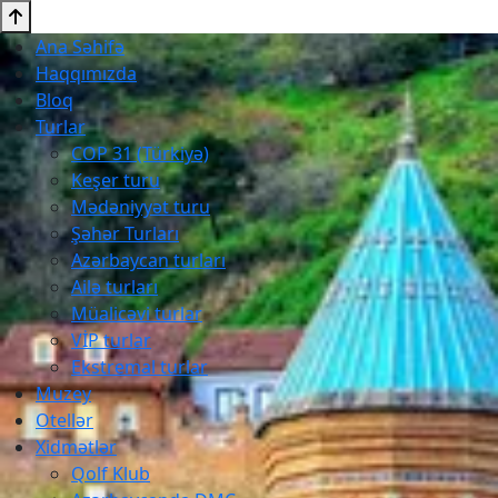
Ana Səhifə
Haqqımızda
Bloq
Turlar
COP 31 (Türkiyə)
Keşer turu
Mədəniyyət turu
Şəhər Turları
Azərbaycan turları
Ailə turları
Müalicəvi turlar
VİP turlar
Ekstremal turlar
Muzey
Otellər
Xidmətlər
Qolf Klub