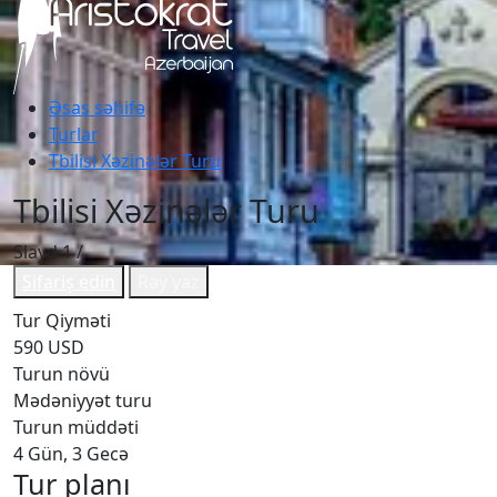
Əsas səhifə
Turlar
Tbilisi Xəzinələr Turu
Tbilisi Xəzinələr Turu
Slayd
1
/
Sifariş edin
Rəy yaz
Tur Qiyməti
590 USD
Turun növü
Mədəniyyət turu
Turun müddəti
4 Gün, 3 Gecə
Tur planı