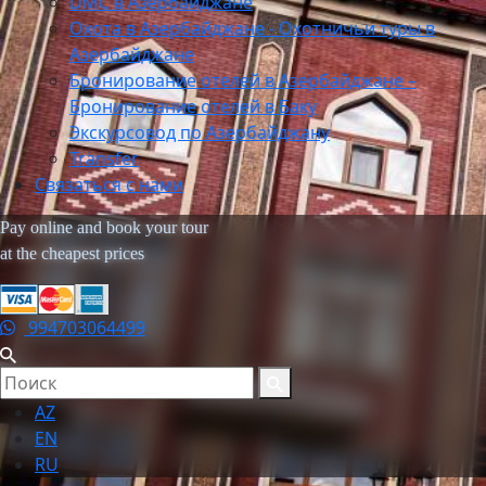
DMC в Азербайджане
Охота в Азербайджане - Охотничьи туры в
Азербайджане
Бронирование отелей в Азербайджане –
Бронирование отелей в Баку
Экскурсовод по Азербайджану
Transfer
Связаться с нами
Pay online and book your tour
at the cheapest prices
994703064499
AZ
EN
RU