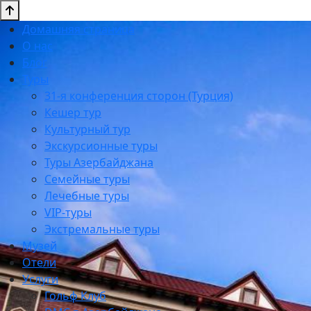
Домашняя страница
О нас
Блог
Туры
31-я конференция сторон (Турция)
Кешер тур
Культурный тур
Экскурсионные туры
Туры Азербайджана
Семейные туры
Лечебные туры
VIP-туры
Экстремальные туры
Музей
Отели
Услуги
Гольф Клуб