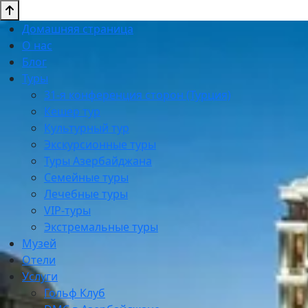
Домашняя страница
О нас
Блог
Туры
31-я конференция сторон (Турция)
Кешер тур
Культурный тур
Экскурсионные туры
Туры Азербайджана
Семейные туры
Лечебные туры
VIP-туры
Экстремальные туры
Музей
Отели
Услуги
Гольф Клуб