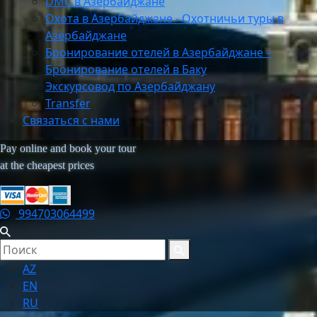
DMC в Азербайджане
Охота в Азербайджане - Охотничьи туры в
Азербайджане
Бронирование отелей в Азербайджане –
Бронирование отелей в Баку
Экскурсовод по Азербайджану
Transfer
Связаться с нами
Pay online and book your tour
at the cheapest prices
994703064499
AZ
EN
RU