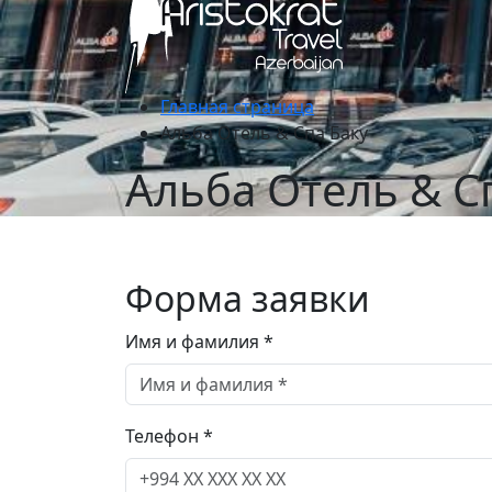
Главная страница
Альба Отель & Спа Баку
Альба Отель & С
Форма заявки
Имя и фамилия *
Телефон *