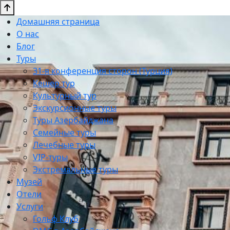
Домашняя страница
О нас
Блог
Туры
31-я конференция сторон (Турция)
Кешер тур
Культурный тур
Экскурсионные туры
Туры Азербайджана
Семейные туры
Лечебные туры
VIP-туры
Экстремальные туры
Музей
Отели
Услуги
Гольф Клуб