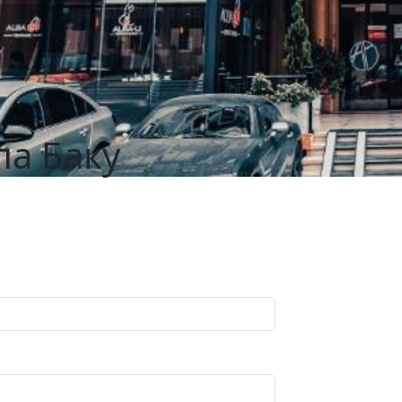
па Баку