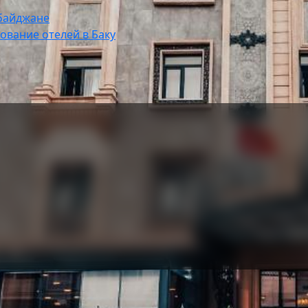
рбайджане
ование отелей в Баку