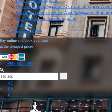
DMC в Азербайджане
Охота в Азербайджане - Охотничьи туры в Азе
Бронирование отелей в Азербайджане – Бронир
Экскурсовод по Азербайджану
Transfer
Связаться с нами
Pay online and book your tour
at the cheapest prices
994703064499
AZ
EN
RU