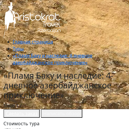
Главная страница
Туры
«Пламя Баку и наследие: 4-дневное
азербайджанское приключение»
«Пламя Баку и наследие: 4-
дневное азербайджанское
приключение»
Slayd
1
/
Сделать заказ
Написать обзор
Стоимость тура