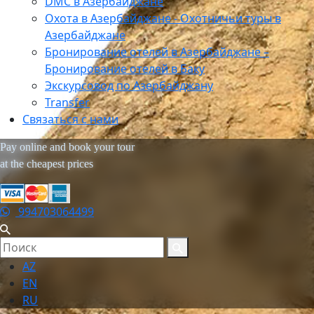
DMC в Азербайджане
Охота в Азербайджане - Охотничьи туры в
Азербайджане
Бронирование отелей в Азербайджане –
Бронирование отелей в Баку
Экскурсовод по Азербайджану
Transfer
Связаться с нами
Pay online and book your tour
at the cheapest prices
994703064499
AZ
EN
RU