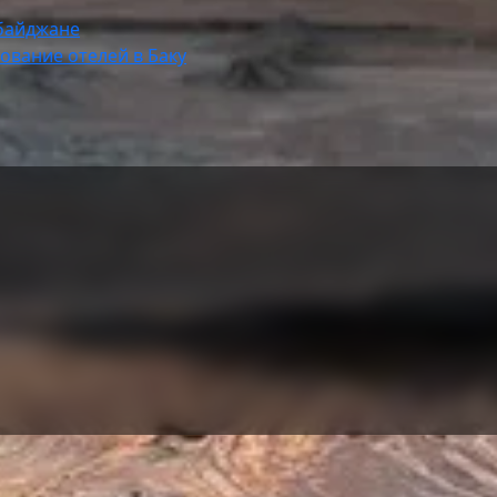
рбайджане
ование отелей в Баку