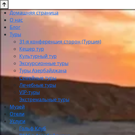
Домашняя страница
О нас
Блог
Туры
31-я конференция сторон (Турция)
Кешер тур
Культурный тур
Экскурсионные туры
Туры Азербайджана
Семейные туры
Лечебные туры
VIP-туры
Экстремальные туры
Музей
Отели
Услуги
Гольф Клуб