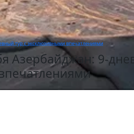
невный тур с эксклюзивными впечатлениями
бя Азербайджан: 9-дне
впечатлениями