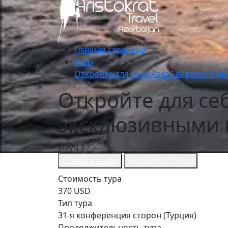
Главная страница
Туры
Откройте для себя Азербайджан: 9-д
Откройте для се
эксклюзивными 
Slayd
1
/
Сделать заказ
Написать обзор
Стоимость тура
370 USD
Тип тура
31-я конференция сторон (Турция)
Продолжительность тура