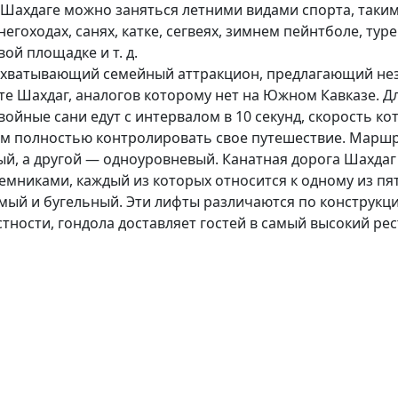
 Шахдаге можно заняться летними видами спорта, таким
гоходах, санях, катке, сегвеях, зимнем пейнтболе, туре 
ой площадке и т. д.
 захватывающий семейный аттракцион, предлагающий н
е Шахдаг, аналогов которому нет на Южном Кавказе. Д
Двойные сани едут с интервалом в 10 секунд, скорость ко
ам полностью контролировать свое путешествие. Маршру
ый, а другой — одноуровневый. Канатная дорога Шахда
емниками, каждый из которых относится к одному из пя
ый и бугельный. Эти лифты различаются по конструкци
стности, гондола доставляет гостей в самый высокий ре