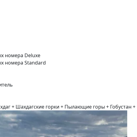
ых номера Deluxe
ых номера Standard
итель
хдаг + Шахдагские горки + Пылающие горы + Гобустан +