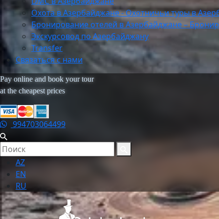
DMC в Азербайджане
Охота в Азербайджане - Охотничьи туры в Азе
Бронирование отелей в Азербайджане – Бронир
Экскурсовод по Азербайджану
Transfer
Связаться с нами
Pay online and book your tour
at the cheapest prices
994703064499
AZ
EN
RU