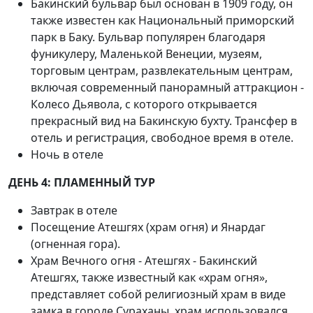
Бакинский бульвар был основан в 1909 году, он
также известен как Национальный приморский
парк в Баку. Бульвар популярен благодаря
фуникулеру, Маленькой Венеции, музеям,
торговым центрам, развлекательным центрам,
включая современный панорамный аттракцион -
Колесо Дьявола, с которого открывается
прекрасный вид на Бакинскую бухту. Трансфер в
отель и регистрация, свободное время в отеле.
Ночь в отеле
ДЕНЬ 4: ПЛАМЕННЫЙ ТУР
Завтрак в отеле
Посещение Атешгях (храм огня) и Янардаг
(огненная гора).
Храм Вечного огня - Атешгях - Бакинский
Атешгях, также известный как «храм огня»,
представляет собой религиозный храм в виде
замка в городе Сураханы, храм использовался