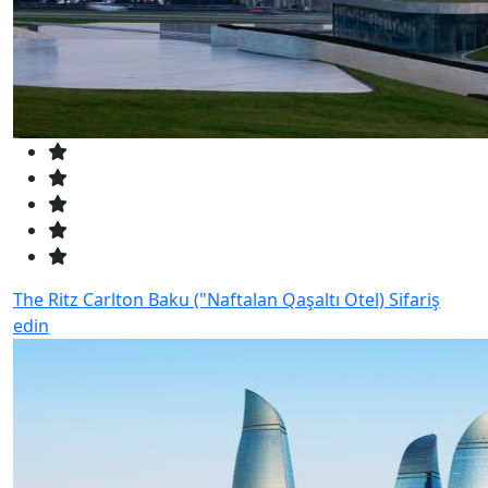
The Ritz Carlton Baku ("Naftalan Qaşaltı Otel)
Sifariş
edin