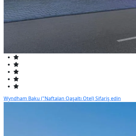
Wyndham Baku ("Naftalan Qaşaltı Otel)
Sifariş edin