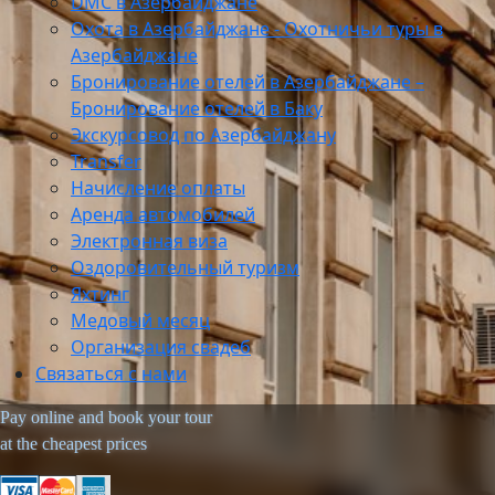
DMC в Азербайджане
Охота в Азербайджане - Охотничьи туры в
Азербайджане
Бронирование отелей в Азербайджане –
Бронирование отелей в Баку
Экскурсовод по Азербайджану
Transfer
Начисление оплаты
Аренда автомобилей
Электронная виза
Оздоровительный туризм
Яхтинг
Медовый месяц
Организация свадеб
Связаться с нами
Pay online and book your tour
at the cheapest prices