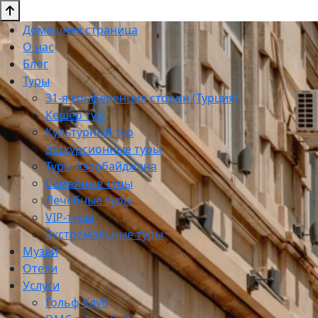
Домашняя страница
О нас
Блог
Туры
31-я конференция сторон (Турция)
Кешер тур
Культурный тур
Экскурсионные туры
Туры Азербайджана
Семейные туры
Лечебные туры
VIP-туры
Экстремальные туры
Музей
Отели
Услуги
Гольф Клуб