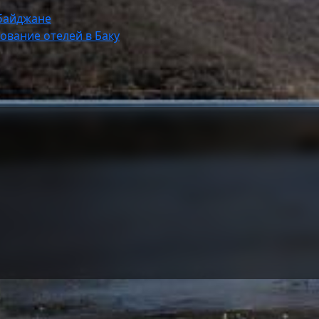
рбайджане
ование отелей в Баку