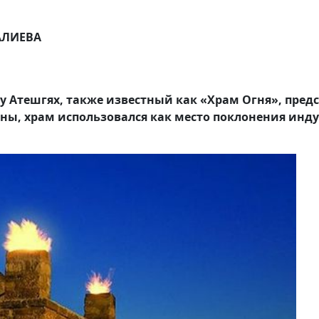
 АЛИЕВА
ку Атешгях, также известный как «Храм Огня», пред
ны, храм использовался как место поклонения индуи