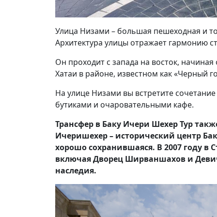
Улица Низами – большая пешеходная и то
Архитектура улицы отражает гармонию ста
Он проходит с запада на восток, начиная
Хатаи в районе, известном как «Черный г
На улице Низами вы встретите сочетание
бутиками и очаровательными кафе.
Трансфер в Баку Ичери Шехер Тур так
Ичеришехер – исторический центр Бак
хорошо сохранившаяся. В 2007 году в С
включая Дворец Ширваншахов и Девич
наследия.