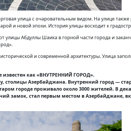
рговая улица с очаровательным видом. На улице также
рой и новой эпохи. История улицы восходит к градостр
 от улицы Абдуллы Шаика в горной части города и зака
ород».
 исторической и современной архитектуры. Улица запо
же известен как «ВНУТРЕННИЙ ГОРОД».
у, столицы Азербайджана. Внутренний город — стар
таром городе проживало около 3000 жителей. В дека
ий замок, стал первым местом в Азербайджане, в