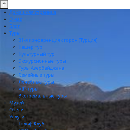
Домашняя страница
О нас
Блог
Туры
31-я конференция сторон (Турция)
Кешер тур
Культурный тур
Экскурсионные туры
Туры Азербайджана
Семейные туры
Лечебные туры
VIP-туры
Экстремальные туры
Музей
Отели
Услуги
Гольф Клуб