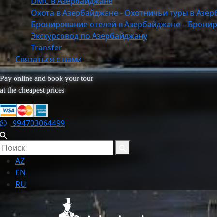
DMC в Азербайджане
Охота в Азербайджане - Охотничьи туры в Азе
Бронирование отелей в Азербайджане – Бронир
Экскурсовод по Азербайджану
Transfer
Связаться с нами
Pay online and book your tour
at the cheapest prices
994703064499
AZ
EN
RU