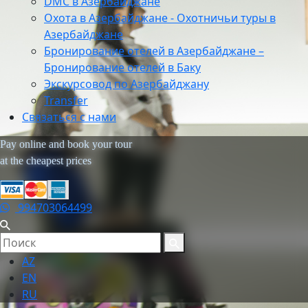
DMC в Азербайджане
Охота в Азербайджане - Охотничьи туры в
Азербайджане
Бронирование отелей в Азербайджане –
Бронирование отелей в Баку
Экскурсовод по Азербайджану
Transfer
Связаться с нами
Pay online and book your tour
at the cheapest prices
994703064499
AZ
EN
RU