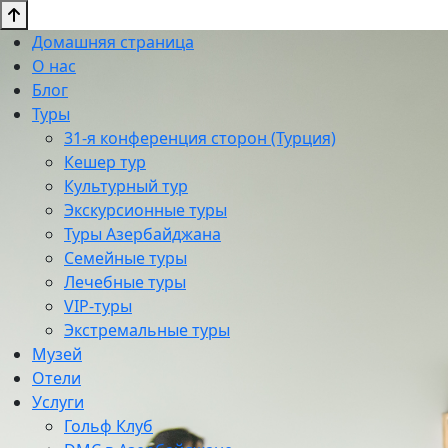
Домашняя страница
О нас
Блог
Туры
31-я конференция сторон (Турция)
Кешер тур
Культурный тур
Экскурсионные туры
Туры Азербайджана
Семейные туры
Лечебные туры
VIP-туры
Экстремальные туры
Музей
Отели
Услуги
Гольф Клуб