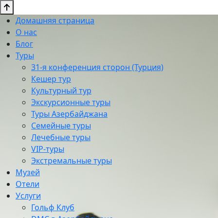
Домашняя страница
О нас
Блог
Туры
31-я конференция сторон (Турция)
Кешер тур
Культурный тур
Экскурсионные туры
Туры Азербайджана
Семейные туры
Лечебные туры
VIP-туры
Экстремальные туры
Музей
Отели
Услуги
Гольф Клуб