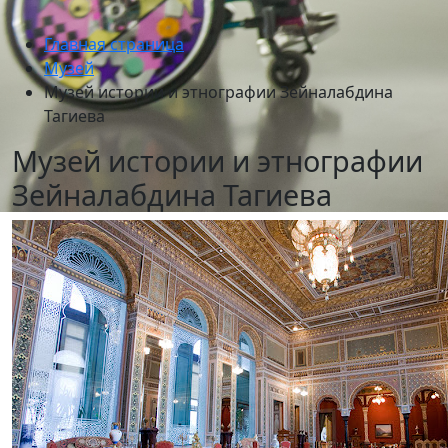
Главная страница
Музей
Музей истории и этнографии Зейналабдина
Тагиева
Музей истории и этнографии
Зейналабдина Тагиева