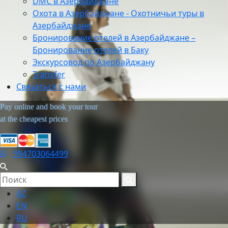
DMC в Азербайджане
Охота в Азербайджане - Охотничьи туры в
Азербайджане
Бронирование отелей в Азербайджане –
Бронирование отелей в Баку
Экскурсовод по Азербайджану
Transfer
Связаться с нами
Pay online and book your tour
at the cheapest prices
994703064499
AZ
EN
RU