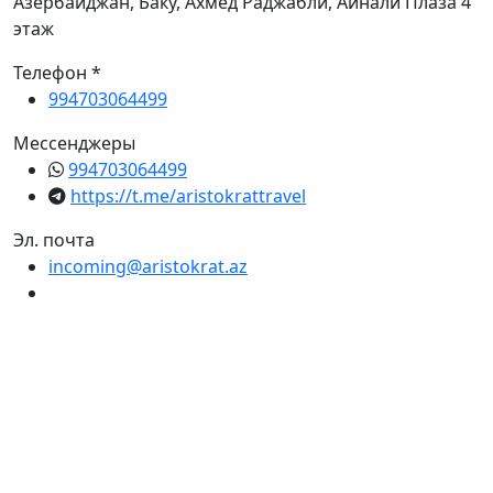
Азербайджан, Баку, Ахмед Раджабли, Айнали Плаза 4
этаж
Телефон *
994703064499
Мессенджеры
994703064499
https://t.me/aristokrattravel
Эл. почта
incoming@aristokrat.az