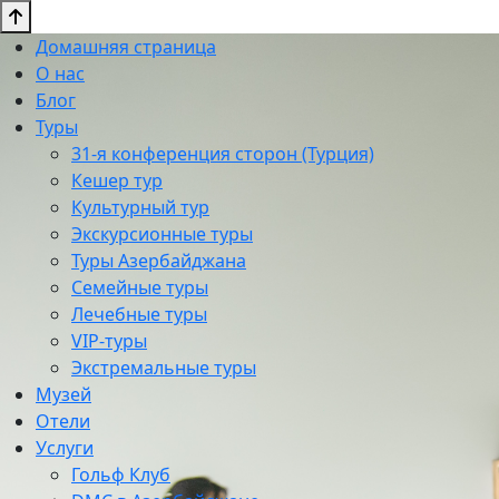
Домашняя страница
О нас
Блог
Туры
31-я конференция сторон (Турция)
Кешер тур
Культурный тур
Экскурсионные туры
Туры Азербайджана
Семейные туры
Лечебные туры
VIP-туры
Экстремальные туры
Музей
Отели
Услуги
Гольф Клуб