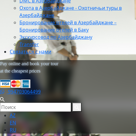
DMC в Азербайджане
Охота в Азербайджане - Охотничьи туры в
Азербайджане
Бронирование отелей в Азербайджане –
Бронирование отелей в Баку
Экскурсовод по Азербайджану
Transfer
Связаться с нами
Pay online and book your tour
at the cheapest prices
994703064499
AZ
EN
RU