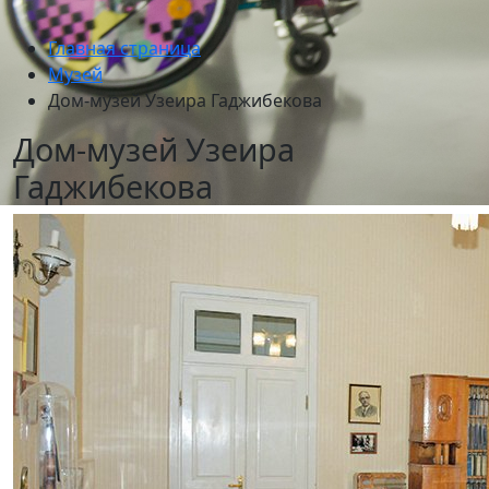
Главная страница
Музей
Дом-музей Узеира Гаджибекова
Дом-музей Узеира
Гаджибекова