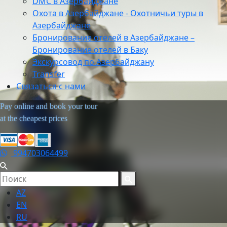
DMC в Азербайджане
Охота в Азербайджане - Охотничьи туры в
Азербайджане
Бронирование отелей в Азербайджане –
Бронирование отелей в Баку
Экскурсовод по Азербайджану
Transfer
Связаться с нами
Pay online and book your tour
at the cheapest prices
994703064499
AZ
EN
RU