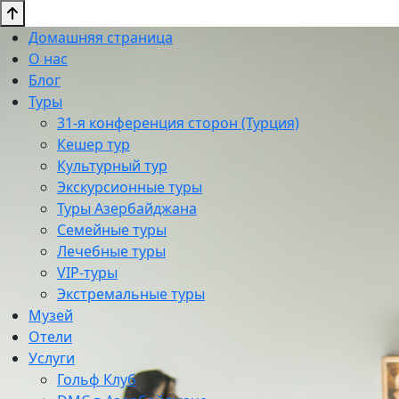
Домашняя страница
О нас
Блог
Туры
31-я конференция сторон (Турция)
Кешер тур
Культурный тур
Экскурсионные туры
Туры Азербайджана
Семейные туры
Лечебные туры
VIP-туры
Экстремальные туры
Музей
Отели
Услуги
Гольф Клуб