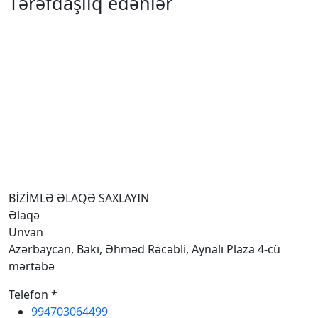
Tərəfdaşlıq edənlər
BİZİMLƏ ƏLAQƏ SAXLAYIN
Əlaqə
Ünvan
Azərbaycan, Bakı, Əhməd Rəcəbli, Aynalı Plaza 4-cü
mərtəbə
Telefon *
994703064499