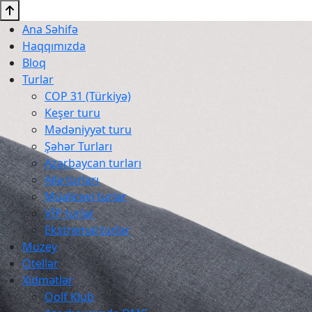
Ana Səhifə
Haqqımızda
Bloq
Turlar
COP 31 (Türkiyə)
Keşer turu
Mədəniyyət turu
Şəhər Turları
Azərbaycan turları
Ailə turları
Müalicəvi turlar
VİP turlar
Ekstremal turlar
Muzey
Otellər
Xidmətlər
Qolf Klub