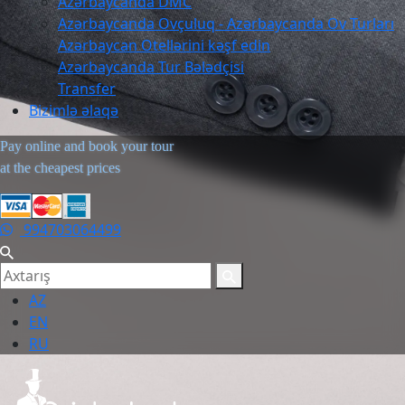
Azərbaycanda DMC
Azərbaycanda Ovçuluq - Azərbaycanda Ov Turları
Azərbaycan Otellərini kəşf edin
Azərbaycanda Tur Bələdçisi
Transfer
Bizimlə əlaqə
Pay online and book your tour
at the cheapest prices
994703064499
AZ
EN
RU