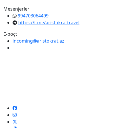
Mesenjerler
994703064499
https://t.me/aristokrattravel
E-poçt
incoming@aristokrat.az