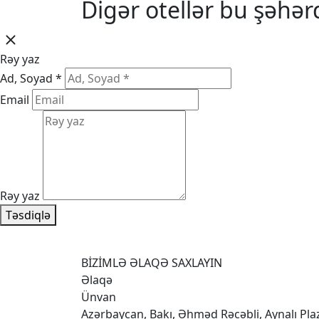
Digər otellər bu şəhər
Rəy yaz
Ad, Soyad *
Email
Rəy yaz
Təsdiqlə
BİZİMLƏ ƏLAQƏ SAXLAYIN
Əlaqə
Ünvan
Azərbaycan, Bakı, Əhməd Rəcəbli, Aynalı Pl