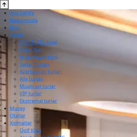
Ana Səhifə
Haqqımızda
Bloq
Turlar
COP 31 (Türkiyə)
Keşer turu
Mədəniyyət turu
Şəhər Turları
Azərbaycan turları
Ailə turları
Müalicəvi turlar
VİP turlar
Ekstremal turlar
Muzey
Otellər
Xidmətlər
Qolf Klub