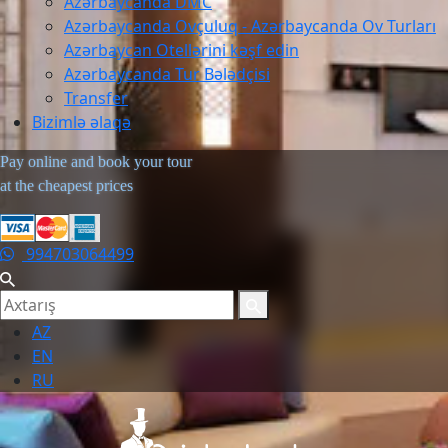
Azərbaycanda DMC
Azərbaycanda Ovçuluq - Azərbaycanda Ov Turları
Azərbaycan Otellərini kəşf edin
Azərbaycanda Tur Bələdçisi
Transfer
Bizimlə əlaqə
Pay online and book your tour
at the cheapest prices
994703064499
AZ
EN
RU