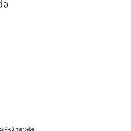
də
aza 4-cü mərtəbə