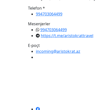
Telefon *
994703064499
Mesenjerler
994703064499
https://t.me/aristokrattravel
E-poçt
incoming@aristokrat.az