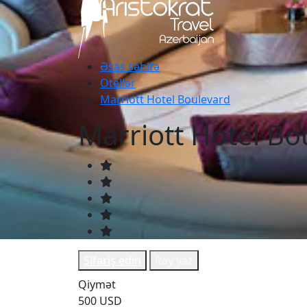
Əsas səhifə
Otellər
Marriott Hotel Boulevard
Marriott Hotel Bo
Sifariş edin
Rəy yaz
Qiymət
500 USD