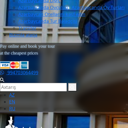
Azərbaycanda DMC
Azərbaycanda Ovçuluq - Azərbaycanda Ov Turları
Azərbaycan Otellərini kəşf edin
Azərbaycanda Tur Bələdçisi
Transfer
Bizimlə əlaqə
Pay online and book your tour
at the cheapest prices
994703064499
AZ
EN
RU