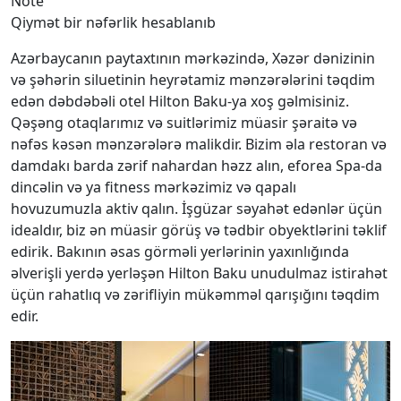
Note
Qiymət bir nəfərlik hesablanıb
Azərbaycanın paytaxtının mərkəzində, Xəzər dənizinin
və şəhərin siluetinin heyrətamiz mənzərələrini təqdim
edən dəbdəbəli otel Hilton Baku-ya xoş gəlmisiniz.
Qəşəng otaqlarımız və suitlərimiz müasir şəraitə və
nəfəs kəsən mənzərələrə malikdir. Bizim əla restoran və
damdakı barda zərif nahardan həzz alın, eforea Spa-da
dincəlin və ya fitness mərkəzimiz və qapalı
hovuzumuzla aktiv qalın. İşgüzar səyahət edənlər üçün
idealdır, biz ən müasir görüş və tədbir obyektlərini təklif
edirik. Bakının əsas görməli yerlərinin yaxınlığında
əlverişli yerdə yerləşən Hilton Baku unudulmaz istirahət
üçün rahatlıq və zərifliyin mükəmməl qarışığını təqdim
edir.