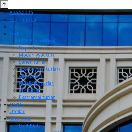
Ana Səhifə
Haqqımızda
Bloq
Turlar
COP 31 (Türkiyə)
Keşer turu
Mədəniyyət turu
Şəhər Turları
Azərbaycan turları
Ailə turları
Müalicəvi turlar
VİP turlar
Ekstremal turlar
Muzey
Otellər
Xidmətlər
Qolf Klub