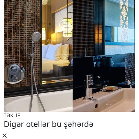
TƏKLİF
Digər otellər bu şəhərdə