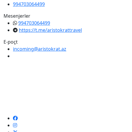
994703064499
Mesenjerler
994703064499
https://t.me/aristokrattravel
E-poçt
incoming@aristokrat.az