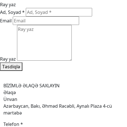
Rəy yaz
Ad, Soyad *
Email
Rəy yaz
Təsdiqlə
BİZİMLƏ ƏLAQƏ SAXLAYIN
Əlaqə
Ünvan
Azərbaycan, Bakı, Əhməd Rəcəbli, Aynalı Plaza 4-cü
mərtəbə
Telefon *