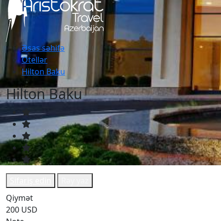
Əsas səhifə
Otellər
Hilton Baku
Hilton Baku
Sifariş edin
Rəy yaz
Qiymət
200 USD